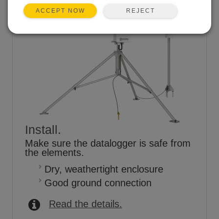
REJECT
ACCEPT NOW
Install.
Make sure the datalogger is safe from
the elements.
Dry, weathertight enclosure
Good ground connection
Read the details.