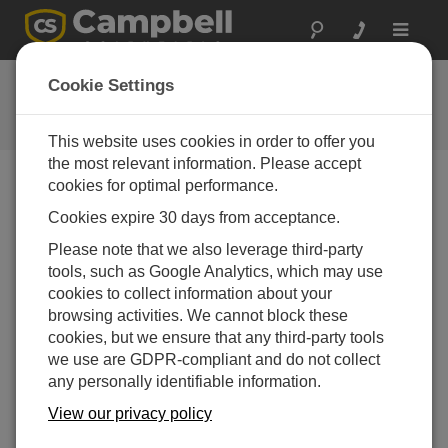
Toggle
navigat
CR300 シリーズ Wi-Fi クイック
Cookie Settings
スタート
This website uses cookies in order to offer you
the most relevant information. Please accept
cookies for optimal performance.
Table of Contents
Cookies expire 30 days from acceptance.
Please note that we also leverage third-party
Start measuring!
tools, such as Google Analytics, which may use
cookies to collect information about your
browsing activities. We cannot block these
cookies, but we ensure that any third-party tools
we use are GDPR-compliant and do not collect
any personally identifiable information.
View our privacy policy