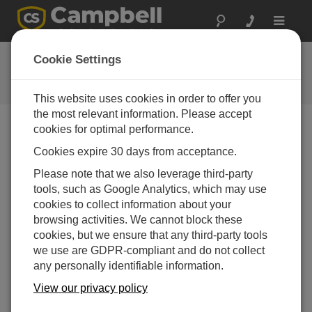
Toggle
navigat
CR300 シリーズ Wi-Fi クイック
Cookie Settings
スタート
This website uses cookies in order to offer you
the most relevant information. Please accept
cookies for optimal performance.
Table of Contents
Cookies expire 30 days from acceptance.
Please note that we also leverage third-party
Additional resources
tools, such as Google Analytics, which may use
cookies to collect information about your
browsing activities. We cannot block these
cookies, but we ensure that any third-party tools
we use are GDPR-compliant and do not collect
any personally identifiable information.
View our privacy policy