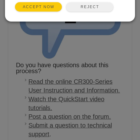
REJECT
ACCEPT NOW
Do you have questions about this
process?
Read the online CR300-Series
User Instruction and Information.
Watch the QuickStart video
tutorials.
Post a question on the forum.
Submit a question to technical
support
.