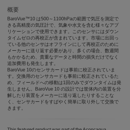
概要
BaroVue™10 は500～1100hPaの範囲で気圧を測定で
きる高精度の気圧計で、気象や水文を含む様々なアプ
リケーションで使用できます。このセンサにはダウン
タイムゼロの再校正が含まれています。市場に出回っ
ている他のセンサはオフラインにして再校正のために
メーカーに送り返す必要があり、多くの場合、数週間
もかかるため、貴重なデータと時間の損失だけでなく
追加費用も発生します。
BaroVue 10のセンサカードは事前に校正されていま
す。交換用のセンサカードも事前に較正されているた
め、フィールドへの移動は1回のみでダウンタイムは発
生しません。BaroVue 10 の設計では筐体内の装置を分
解したり装置をメーカーに送り返したりすることな
く、センサカードをすばやく簡単に取り外して交換で
きます。
This featured product was part of the Aconcagua