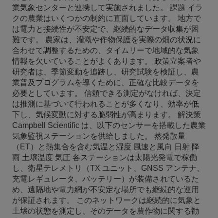
業気象センターと連携して実施されました。 課題 イラ
クの農業はいくつかの制約に直面しています。 地方で
は電力と接続性が不安定で、継続的なデータ収集が困
難です。 農家は、灌漑や作物保護を実際の畑の状況に
合わせて調整するための、タイムリーで地域的な気象
情報を欠いていることがよくあります。 政策立案者や
研究者は、季節変動を追跡し、研究試験を検証し、農
業普及プログラムを導くために、正確な比較データを
必要としています。 信頼できる測定がなければ、決定
は推測に基づいて行われることが多くなり、効率が低
下し、気候変動に対する脆弱性が高まります。 解決策
Campbell Scientific は、以下のセンサーを搭載した農業
気象監視ステーションを供給しました。 蒸発散量
（ET）と熱集合を含む気温と湿度 風速と風向 日射 降
雨 土壌温度 気圧 各ステーションは太陽光発電で稼働
し、衛星テレメトリ（TX ユニット、GNSS アンテナ、
充電レギュレータ、バッテリー）が装備されているた
め、遠隔地や電力網が不安定な場所でも継続的な運用
が保証されます。 このネットワークは継続的に気象と
土壌の状態を測定し、そのデータを農作物に関する勧