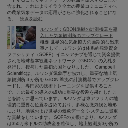
含まれ、これによりイラク全土の農業コミュニティへ
の農業気象データの応用がさらに強化されることにな
る。...
続きを読む
ルワンダ：GBON準拠の計測機器を導
入した気象観測所のアップグレード
概要 世界的な気象協力の画期的な出来
事として、ルワンダは体系的観測資金
ファシリティ（SOFF）イニシアチブを通じて資金提供
される地球基本観測ネットワーク（GBON）の入札を
発行し、授与した最初の国となりました。 Campbell
Scientificは、ルワンダ気象庁と協力し、重要な地上気
象観測所 3 か所を GBON 準拠の計測機器でアップグレ
ードし、専門家の技術トレーニングを提供すること
で、この最初の導入の成功に重要な役割を果たしたこ
とを誇りに思っています。 ルワンダは東アフリカの地
理的に重要な位置を占めており、多様な微気候と地形
により、地域および世界の気象データ システムに貴重
な貢献をしています。 SOFFの支援により、ルワンダ
は350万米ドルの助成金を確保し、地上観測所3か所の