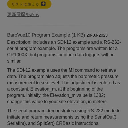
リストに加える
更新履歴をみる
BaroVue10 Program Example (1 KB)
28-03-2023
Description: Includes an SDI-12 example and a RS-232-
serial program example. The programs are written for a
CR1000X, but programs for other data loggers will be
similar.
The SDI-12 example uses the
M!
command to retrieve
data. The program also adjusts the barometric pressure
measurement to sea level. The adjustment is entered as
a constant, Elevation_m, at the beginning of the
program. Initially, the Elevation_m value is 1382;
change this value to your site elevation, in meters.
The serial program demonstrates using RS-232 mode to
initiate and return measurements using the SerialOut(),
SerialIn(), and SplitStr() CRBasic instructions.