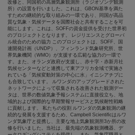
改修と、同国初の高層気象観測所（ラジオゾンデ観測
所）の設置を行いました。これは、GBON基準を満た
すための継続的な取り組みの一環であり、同国が高品
質な気象・気候データを国際社会と共有することを可
能にします。これは、SOFFの資金提供を受けた世界初
のプロジェクトとなります。 レジリエンスとグローバ
ル統合のための協力 このプロジェクトは、SOFF、国
連開発計画（UNDP）、フィンランド気象研究所、世
界気象機関（WMO）が支援する広範な協力の一環で
す。また、オランダ政府が支援し、赤十字・赤新月社
気候センターなどと連携して東アフリカ全域で実施さ
れている「気候変動対策の中心に水」イニシアチブに
も合致しています。 ルワンダのアップグレードされた
ネットワークによって収集される改善された観測デー
タは、世界の数値気象予報システムに直接役立ち、地
域的および国際的な早期警報サービスと気候耐性戦略
に貢献します。 私たちの役割 ルワンダの気象観測の継
続的な発展を支援するため、Campbell Scientificはルワ
ンダ気象庁と提携し、主要な地上気象観測所3か所の改
修を行いました。当社は、最先端の気象観測機器、デ
ータロギングシステムを提供し、また、気象庁職員と