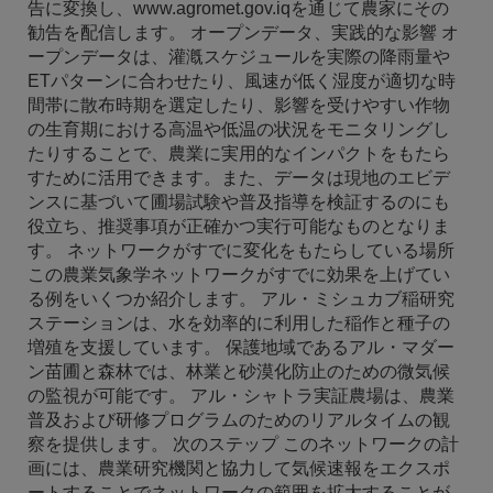
告に変換し、www.agromet.gov.iqを通じて農家にその
勧告を配信します。 オープンデータ、実践的な影響 オ
ープンデータは、灌漑スケジュールを実際の降雨量や
ETパターンに合わせたり、風速が低く湿度が適切な時
間帯に散布時期を選定したり、影響を受けやすい作物
の生育期における高温や低温の状況をモニタリングし
たりすることで、農業に実用的なインパクトをもたら
すために活用できます。また、データは現地のエビデ
ンスに基づいて圃場試験や普及指導を検証するのにも
役立ち、推奨事項が正確かつ実行可能なものとなりま
す。 ネットワークがすでに変化をもたらしている場所
この農業気象学ネットワークがすでに効果を上げてい
る例をいくつか紹介します。 アル・ミシュカブ稲研究
ステーションは、水を効率的に利用した稲作と種子の
増殖を支援しています。 保護地域であるアル・マダー
ン苗圃と森林では、林業と砂漠化防止のための微気候
の監視が可能です。 アル・シャトラ実証農場は、農業
普及および研修プログラムのためのリアルタイムの観
察を提供します。 次のステップ このネットワークの計
画には、農業研究機関と協力して気候速報をエクスポ
ートすることでネットワークの範囲を拡大することが