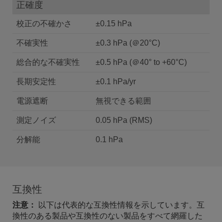
正確度
校正の不確かさ
±0.15 hPa
不確実性
±0.3 hPa (＠20°C)
総合的な不確実性
±0.5 hPa (＠40° to +60°C)
長期安定性
±0.1 hPa/yr
電源遮断
無視できる範囲
測定ノイズ
0.05 hPa (RMS)
分解能
0.1 hPa
互換性
注意：
以下は代表的な互換性情報を示しています。互
換性のある製品や互換性のない製品をすべて網羅した