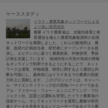
ケーススタディ
イラク：農業気象ネットワークによる
より良い意思決定
概要 イラク農業省は、太陽光発電と衛
星通信を備えた農業気象観測所の全国
ネットワークを展開しました。これらの観測所は、農
家、政府の計画担当者、研究者にオープンデータを提
供し、エビデンスに基づく農業政策、作物管理、季節
計画を支援しています。 地域特有の天気や気候の情報
をオンラインで利用できるようにすることで、ネット
ワークは灌漑、作物保護、研究に関するより適切な判
断を可能にし、最終的にはイラク全土での農業の回復
力向上に貢献します。 このプロジェクトは、キャンベ
ル・サイエンティフィック社の現地パートナーである
アル・ファカール・フォー・エンジニアリング・プロ
ジェクト社、設置と試運転を管理したイラク農業省の
技術チーム、そしてネットワークを運用し農家や研究
者とデータを共有するエンドユーザーであるイラク農