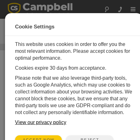
Togg
navi
BaroVue 10
Cookie Settings
デジタル気圧計
This website uses cookies in order to offer you the
気圧センサ
/ BaroVue 10
most relevant information. Please accept cookies for
optimal performance.
Cookies expire 30 days from acceptance.
Please note that we also leverage third-party tools,
such as Google Analytics, which may use cookies to
collect information about your browsing activities. We
cannot block these cookies, but we ensure that any
third-party tools we use are GDPR-compliant and do
not collect any personally identifiable information.
View our privacy policy
REJECT