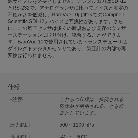
源サイクルを必要としません。デジタル出力はSDI-12
とRS-232で、アナログセンサに比べてノイズと測定の
不確かさを低減し、BaroVue 10はすべてのCampbell
Scientific SDI-12デバイスと互換性があります。さら
に、この気圧センサは多くの新規および既存のウェザ
ーステーションに取り付け、統合することができま
す。BaroVue 10で使用されているトランスデューサは
ダイレクトデジタルセンサであり、気圧計の内部で再
変換は行われません。
仕様
-注意-
これらの仕様は、推奨される
乾燥材が使用されることを前
提としています。
圧力範囲
500 ~ 1100 hPa
温度範囲
-40° ~ +60°C