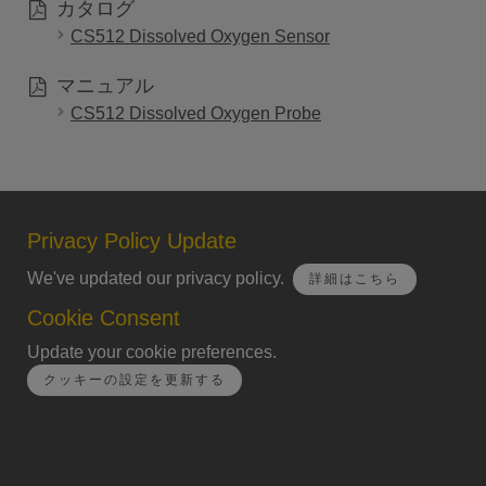
カタログ
CS512 Dissolved Oxygen Sensor
マニュアル
CS512 Dissolved Oxygen Probe
Privacy Policy Update
We've updated our privacy policy.
詳細はこちら
Cookie Consent
Update your cookie preferences.
クッキーの設定を更新する