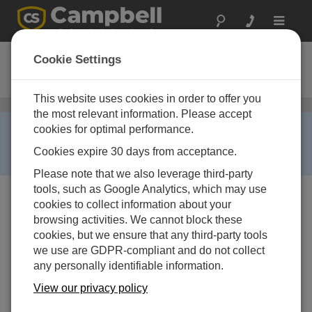
Toggle
navigat
CS512
Cookie Settings
Dissolved Oxygen Sensor
This website uses cookies in order to offer you
溶存酸素センサ
/ CS512
the most relevant information. Please accept
RETIRED ›
cookies for optimal performance.
This product is no longer available and has been
Cookies expire 30 days from acceptance.
replaced by:
CS511-L
.
Please note that we also leverage third-party
tools, such as Google Analytics, which may use
cookies to collect information about your
browsing activities. We cannot block these
cookies, but we ensure that any third-party tools
we use are GDPR-compliant and do not collect
any personally identifiable information.
View our privacy policy
利用できるサービス