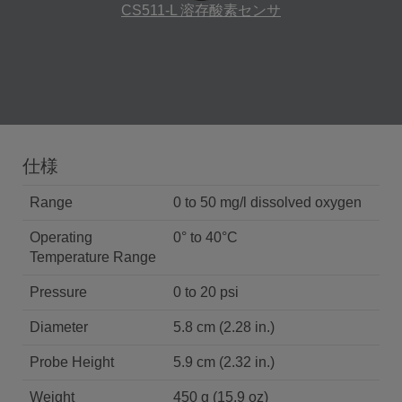
CS511-L 溶存酸素センサ
仕様
Range
0 to 50 mg/l dissolved oxygen
Operating
0° to 40°C
Temperature Range
Pressure
0 to 20 psi
Diameter
5.8 cm (2.28 in.)
Probe Height
5.9 cm (2.32 in.)
Weight
450 g (15.9 oz)