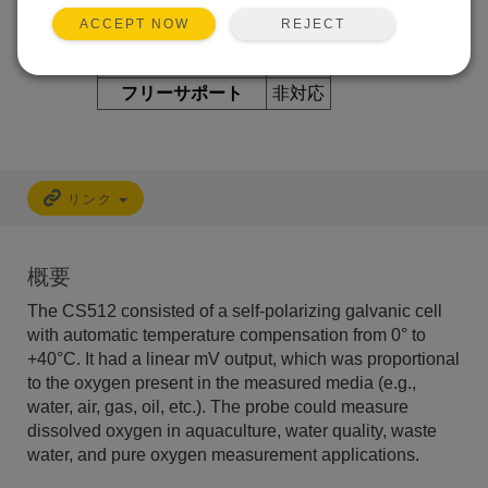
REJECT
ACCEPT NOW
修理
非対応
キャリブレーション
非対応
フリーサポート
非対応
リンク
概要
The CS512 consisted of a self-polarizing galvanic cell
with automatic temperature compensation from 0° to
+40°C. It had a linear mV output, which was proportional
to the oxygen present in the measured media (e.g.,
water, air, gas, oil, etc.). The probe could measure
dissolved oxygen in aquaculture, water quality, waste
water, and pure oxygen measurement applications.