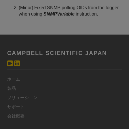
(Minor) Fixed SNMP polling OIDs from the logger
when using
SNMPVariable
instruction.
CAMPBELL SCIENTIFIC JAPAN
ホーム
製品
ソリューション
サポート
会社概要