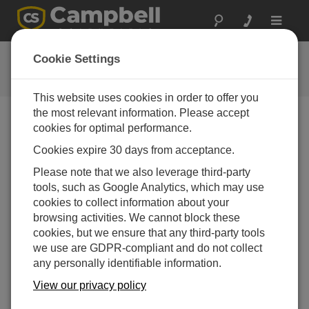
Toggle
navigat
CR350 OS 1.8.1
Cookie Settings
ソフトウェアと OS の改訂履歴
This website uses cookies in order to offer you
the most relevant information. Please accept
cookies for optimal performance.
Cookies expire 30 days from acceptance.
CR350 OS 1.9.0
Please note that we also leverage third-party
1 change(s) - 16-09-2025
tools, such as Google Analytics, which may use
CR350 OS 1.8.1
cookies to collect information about your
2 change(s) - 15-08-2025
browsing activities. We cannot block these
cookies, but we ensure that any third-party tools
CR350 OS 1.08
we use are GDPR-compliant and do not collect
7 change(s) - 15-07-2025
any personally identifiable information.
CR350 OS 1.07
View our privacy policy
24 change(s) - 06-02-2025