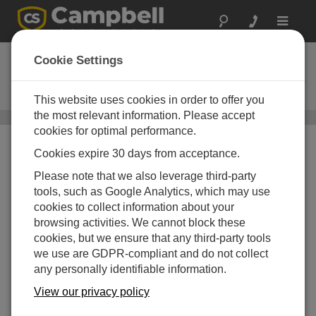
Toggle
navigat
AL200X
Cookie Settings
ALERTおよびALERT2モデムとセ
ンサーインターフェース
This website uses cookies in order to offer you
the most relevant information. Please accept
ナローバンドUHF/VHF無線
/ AL200X
cookies for optimal performance.
Cookies expire 30 days from acceptance.
Please note that we also leverage third-party
tools, such as Google Analytics, which may use
cookies to collect information about your
browsing activities. We cannot block these
cookies, but we ensure that any third-party tools
we use are GDPR-compliant and do not collect
any personally identifiable information.
View our privacy policy