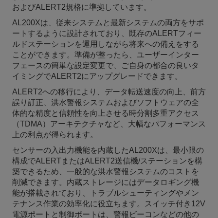
およびALERT2規格に準拠しています。
AL200Xは、従来システムと最新システムの両方をサポ
ートするように設計されており、既存のALERTフィー
ルドステーションを運用しながら将来への備えをする
ことができます。準備が整ったら、ユーザーインター
フェースの簡単な設定変更で、ご自身の都合の良いタ
イミングでALERT2にアップグレードできます。
ALERT2への移行により、データ転送速度の向上、前方
誤り訂正、洪水警報システムおよびソフトウェアの全
体的な精度と信頼性を向上させる時分割多重アクセス
（TDMA）アーキテクチャなど、大幅なパフォーマンス
上の利点が得られます。
センサーの入出力機能を内蔵したAL200Xは、最小限の
構成でALERTまたはALERT2送信機/ステーションを構
築できるため、一般的な洪水警報システムのコストを
削減できます。内蔵ストレージにはデータロギング機
能が搭載されており、トラブルシューティングやメン
テナンス作業の効率化に役立ちます。スイッチ付き12V
電源ポートと制御ポートは、警報ビーコンなどの他の