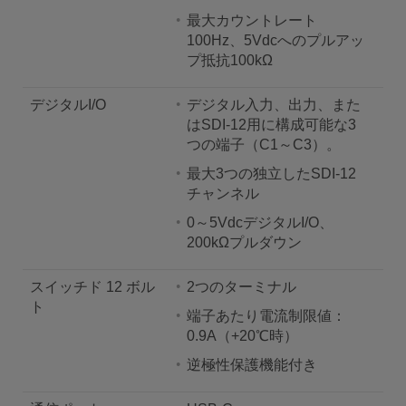
最大カウントレート
100Hz、5Vdcへのプルアッ
プ抵抗100kΩ
デジタルI/O
デジタル入力、出力、また
はSDI-12用に構成可能な3
つの端子（C1～C3）。
最大3つの独立したSDI-12
チャンネル
0～5VdcデジタルI/O、
200kΩプルダウン
スイッチド 12 ボル
2つのターミナル
ト
端子あたり電流制限値：
0.9A（+20℃時）
逆極性保護機能付き