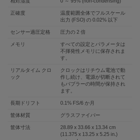
相対湿度
0 ～ 95% (non-condensing)
正確度
温度範囲全体でフルスケール
出力 (FSO) の 0.02% 以下
センサー過圧定格
圧力の 2 倍
メモリ
すべての設定とパラメータは
不揮発性メモリに保存されま
す。
リアルタイム クロ
クロックはリチウム電池で動
ック
作し続け、電源が切断されて
もバブラーの時間が保持され
ます。
長期ドリフト
0.1% FS/6 か月
筐体材質
グラスファイバー
筐体寸法
28.89 x 33.66 x 13.34 cm
(11.375 x 13.25 x 5.25 in.)