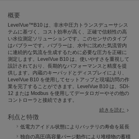
概要
LevelVue™B10 は、非水中圧力トランスデューサシス
テムに基づく、コスト効率が高く、正確で信頼性の高
い水位測定ソリューションです。このセンサのタイプ
はバブラーです。バブラーは、水中に沈めた気流管内
に連続的な気流を生成するために必要な圧力を正確に
測定します。LevelVue B10 は、使いやすさを重視して
設計されており、長期的なパフォーマンスと精度を提
供します。内蔵のキーパッドとディスプレイにより、
LevelVue B10 を使用してセットアップと現場訪問の作
業を完了することができます。LevelVue B10 は、SDI-
12 または Modbus を使用してデータロガーやその他の
コントローラと接続できます。
続きを読む
利点と特徴
低電力アイドル状態によりバッテリの寿命を延長
独自の高圧/高容量パージ動作により堆積物の蓄積