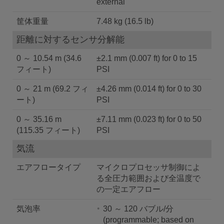
external
筐体重量
7.48 kg (16.5 lb)
距離に対するセンサ分解能
0 ～ 10.54 m (34.6
±2.1 mm (0.007 ft) for 0 to 15
フィート)
PSI
0 ～ 21 m (69.2 フィ
±4.26 mm (0.014 ft) for 0 to 30
ート)
PSI
0 ～ 35.16 m
±7.11 mm (0.023 ft) for 0 to 50
(115.35 フィート)
PSI
気流
エアフロータイプ
マイクロプロセッサ制御によ
る全圧力範囲および全温度で
の一定エアフロー
気泡率
30 ～ 120 バブル/分
(programmable; based on