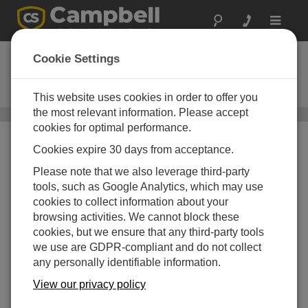
Toggle
navigat
LevelVue B10
Cookie Settings
スクリーン一体型 連続気泡式水
位バブラー
This website uses cookies in order to offer you
the most relevant information. Please accept
水位、流量センサ
/ LevelVue B10
cookies for optimal performance.
Cookies expire 30 days from acceptance.
Please note that we also leverage third-party
tools, such as Google Analytics, which may use
cookies to collect information about your
browsing activities. We cannot block these
cookies, but we ensure that any third-party tools
we use are GDPR-compliant and do not collect
any personally identifiable information.
View our privacy policy