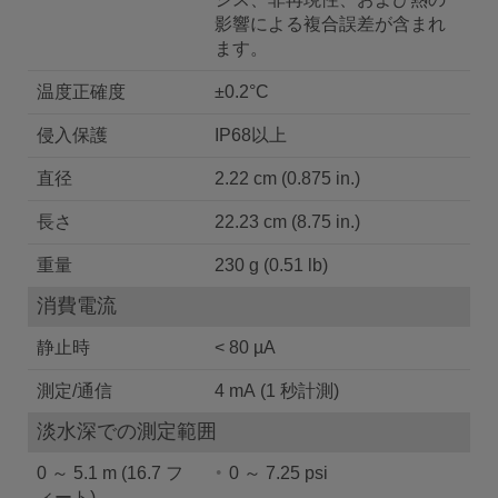
影響による複合誤差が含まれ
ます。
温度正確度
±0.2°C
侵入保護
IP68以上
直径
2.22 cm (0.875 in.)
長さ
22.23 cm (8.75 in.)
重量
230 g (0.51 lb)
消費電流
静止時
< 80 µA
測定/通信
4 mA (1 秒計測)
淡水深での測定範囲
0 ～ 5.1 m (16.7 フ
0 ～ 7.25 psi
ィート)