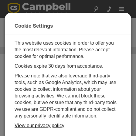
Toggle
navigat
CRS456V
Cookie Settings
水位センサ（ロガー内蔵、チタ
ン、大気開放）
This website uses cookies in order to offer you
the most relevant information. Please accept
水位、流量センサ
/ CRS456V
cookies for optimal performance.
Cookies expire 30 days from acceptance.
Please note that we also leverage third-party
tools, such as Google Analytics, which may use
cookies to collect information about your
browsing activities. We cannot block these
cookies, but we ensure that any third-party tools
we use are GDPR-compliant and do not collect
圧力変換器とロガーの
any personally identifiable information.
組み合わせ
View our privacy policy
高い分解能と正確度