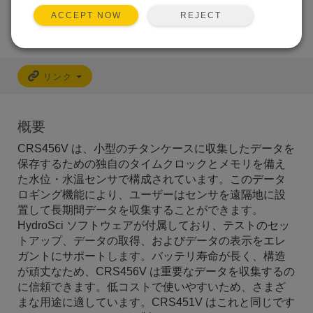
REJECT
ACCEPT NOW
リンク
概要
CRS456V は、小型のチタンケースに収集したデータを
保存するための独自のタイムクロックとメモリを備え
た水位・水温センサで構成されています。このデータ
ロギング機能により、ユーザーはセンサを遠隔地に設
置して長期間データを収集することができます。
HydroSci ソフトウェアが付属しており、テストのセッ
トアップ、データの取得、およびデータの表示をエレ
ガントにサポートします。バッテリ寿命が長く、構造
が頑丈なため、CRS456V は重要なデータを収集するの
に信頼できます。低コストで使いやすいため、さまざ
まな用途に適しています。CRS451V はこれと同じです