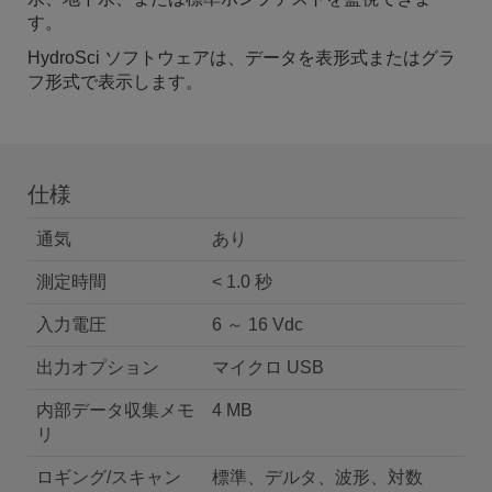
す。
HydroSci ソフトウェアは、データを表形式またはグラ
フ形式で表示します。
仕様
通気
あり
測定時間
< 1.0 秒
入力電圧
6 ～ 16 Vdc
出力オプション
マイクロ USB
内部データ収集メモ
4 MB
リ
ロギング/スキャン
標準、デルタ、波形、対数