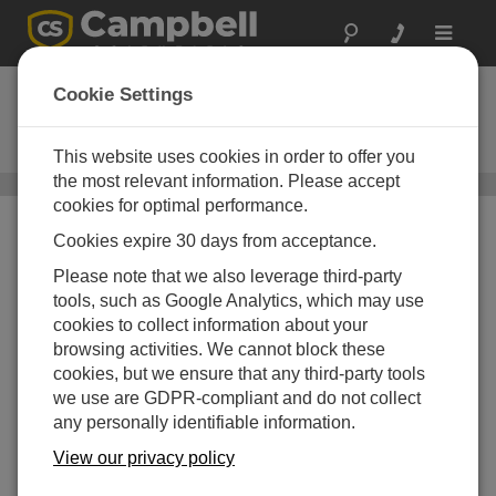
Toggle
navigat
CRS451V
Cookie Settings
スタンドアロン水位センサ（ロガ
ー内蔵、ステンレス、大気開放）
This website uses cookies in order to offer you
the most relevant information. Please accept
水位、流量センサ
/ CRS451V
cookies for optimal performance.
Cookies expire 30 days from acceptance.
Please note that we also leverage third-party
tools, such as Google Analytics, which may use
cookies to collect information about your
browsing activities. We cannot block these
cookies, but we ensure that any third-party tools
we use are GDPR-compliant and do not collect
any personally identifiable information.
圧力変換器とロガーの
View our privacy policy
組み合わせ