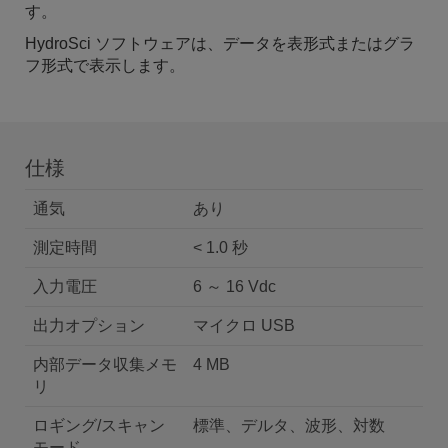
す。
HydroSci ソフトウェアは、データを表形式またはグラ
フ形式で表示します。
仕様
通気
あり
測定時間
< 1.0 秒
入力電圧
6 ～ 16 Vdc
出力オプション
マイクロ USB
内部データ収集メモ
4 MB
リ
ロギング/スキャン
標準、デルタ、波形、対数
モード