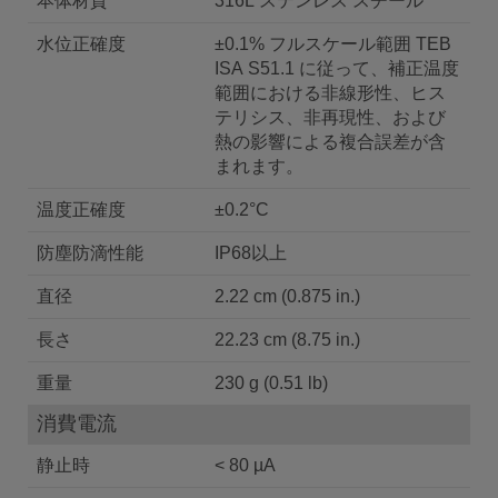
本体材質
316L ステンレス スチール
水位正確度
±0.1% フルスケール範囲 TEB
ISA S51.1 に従って、補正温度
範囲における非線形性、ヒス
テリシス、非再現性、および
熱の影響による複合誤差が含
まれます。
温度正確度
±0.2°C
防塵防滴性能
IP68以上
直径
2.22 cm (0.875 in.)
長さ
22.23 cm (8.75 in.)
重量
230 g (0.51 lb)
消費電流
静止時
< 80 µA