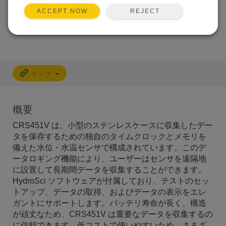
高い分解能と正確度
REJECT
ACCEPT NOW
リンク
概要
CRS451V は、小型のステンレスケースに収集したデー
タを保存するための独自のタイムクロックとメモリを
備えた水位・水温センサで構成されています。このデ
ータロギング機能により、ユーザーはセンサを遠隔地
に設置して長期間データを収集することができます。
HydroSci ソフトウェアが付属しており、テストのセッ
トアップ、データの取得、およびデータの表示をエレ
ガントにサポートします。バッテリ寿命が長く、構造
が頑丈なため、CRS451V は重要なデータを収集するの
に信頼できます。低コストで使いやすいため、さまざ