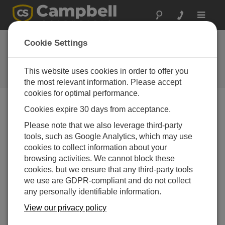
Toggle
navigat
Cookie Settings
Energy Topics
Your source for energy-related articles
This website uses cookies in order to offer you
the most relevant information. Please accept
cookies for optimal performance.
Cookies expire 30 days from acceptance.
Blog Menu
Please note that we also leverage third-party
tools, such as Google Analytics, which may use
Displaying 1 - 14 of 14 articles
cookies to collect information about your
SIF測定におけるFluoreSens™10の独自の機能と
browsing activities. We cannot block these
利点
cookies, but we ensure that any third-party tools
著者：
Prajaya Prajapati
| 最終更新日: 10/30/2025 | コメント:
we use are GDPR-compliant and do not collect
0
any personally identifiable information.
陸生植物の光合成を樹冠および
View our privacy policy
生態系レベルでモニタリングす
ることは、地球規模の炭素循