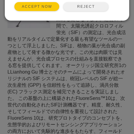
環、植生ストレス、そして気候
REJECT
ACCEPT NOW
フィードバックに関する理解を
深める鍵となります。過去10年
間で、太陽光誘起クロロフィル
蛍光（SIF）の測定は、光合成活
動をリアルタイムで定量化する最も有望なツールの一
つとして浮上しました。SIFは、植物の葉が光合成の副
産物として発する微かな光です。この光は肉眼では見
えませんが、光合成プロセスの仕組みを直接観察でき
る窓を提供してくれます。 オークリッジ国立研究所1の
LLianhong Gu 博士とそのチームによって開発されたオ
リジナルの SIF システムは、樹冠レベルの SIF が総一
次生産性 (GPP) を信頼性をもって追跡し、渦共分散
(EC) フラックス測定を補完できることを実証しまし
た。 この基盤の上に構築されたFluoreSens™10は、次
世代の自動化されたSIF計測機器です。精度、耐久性、
そしてフィールドでの自律性を重視して設計された
FluoreSens 10は、研究プロトタイプのコンセプトを、
生態学的およびリモートセンシングアプリケーション
の両方において先駆的な進歩をもたらす、フィールド