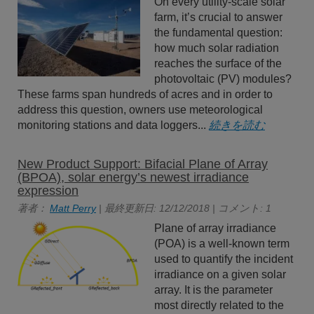
On every utility-scale solar
farm, it’s crucial to answer
the fundamental question:
how much solar radiation
reaches the surface of the
photovoltaic (PV) modules?
These farms span hundreds of acres and in order to
address this question, owners use meteorological
monitoring stations and data loggers...
続きを読む
New Product Support: Bifacial Plane of Array
(BPOA), solar energy’s newest irradiance
expression
著者：
Matt Perry
| 最終更新日: 12/12/2018 | コメント: 1
Plane of array irradiance
(POA) is a well-known term
used to quantify the incident
irradiance on a given solar
array. It is the parameter
most directly related to the