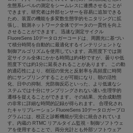
生態系レベルの測定をシームレスに連携させることが
できます。研究者は外部センサーを容易に追加できる
ため、装置の機能を多変数生態学的モニタリングに拡
張し、観測ネットワーク全体でデータの一貫性を向上
させることができます。 迅速な測定サイクル
FluoreSens 10データロガーコードは、周囲光に基づい
て積分時間を自動的に最適化するインテリジェントな
制御アルゴリズムを使用しています。高照度下では測
定サイクル全体にかかる時間は約4秒ですが、曇りや低
照度下では約1分に延長されることがあります。 この動
的適応性により、樹冠の蛍光と反射率を高頻度に時間
的にサンプリングすることが可能になり、朝の活性
化、日中の抑制、光防御反応といった、より低速なシ
ステムでは十分にサンプリングされない速い生理学的
遷移を捉えることができます。その結果、光合成動態
の非常に詳細な時間的記録が得られます。 合理化され
たキャリブレーション FluoreSens 10データロガープロ
グラムには、校正と診断機能が完全に統合されていま
す。内蔵の RTMC リアルタイム監視・制御ソフトウェ
アを使用することで、両分光計とも外部ソフトウェア