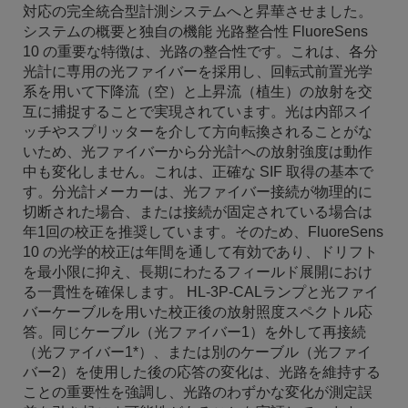
対応の完全統合型計測システムへと昇華させました。
システムの概要と独自の機能 光路整合性 FluoreSens
10 の重要な特徴は、光路の整合性です。これは、各分
光計に専用の光ファイバーを採用し、回転式前置光学
系を用いて下降流（空）と上昇流（植生）の放射を交
互に捕捉することで実現されています。光は内部スイ
ッチやスプリッターを介して方向転換されることがな
いため、光ファイバーから分光計への放射強度は動作
中も変化しません。これは、正確な SIF 取得の基本で
す。分光計メーカーは、光ファイバー接続が物理的に
切断された場合、または接続が固定されている場合は
年1回の校正を推奨しています。そのため、FluoreSens
10 の光学的校正は年間を通して有効であり、ドリフト
を最小限に抑え、長期にわたるフィールド展開におけ
る一貫性を確保します。 HL-3P-CALランプと光ファイ
バーケーブルを用いた校正後の放射照度スペクトル応
答。同じケーブル（光ファイバー1）を外して再接続
（光ファイバー1*）、または別のケーブル（光ファイ
バー2）を使用した後の応答の変化は、光路を維持する
ことの重要性を強調し、光路のわずかな変化が測定誤