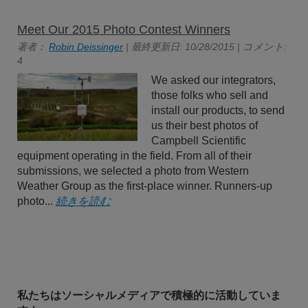
Meet Our 2015 Photo Contest Winners
著者：
Robin Deissinger
| 最終更新日: 10/28/2015 | コメント:
4
We asked our integrators,
those folks who sell and
install our products, to send
us their best photos of
Campbell Scientific
equipment operating in the field. From all of their
submissions, we selected a photo from Western
Weather Group as the first-place winner. Runners-up
photo...
続きを読む
私たちはソーシャルメディアで積極的に活動していま