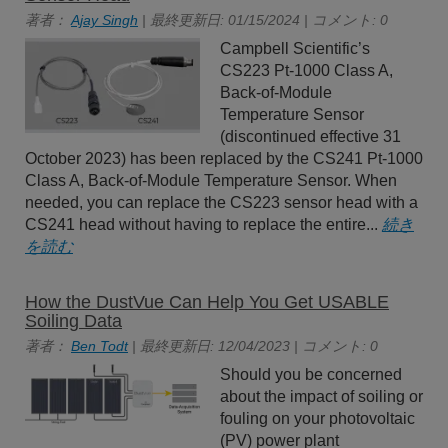
著者：
Ajay Singh
| 最終更新日: 01/15/2024 | コメント: 0
Campbell Scientific’s
CS223 Pt-1000 Class A,
Back-of-Module
Temperature Sensor
(discontinued effective 31
October 2023) has been replaced by the CS241 Pt-1000
Class A, Back-of-Module Temperature Sensor. When
needed, you can replace the CS223 sensor head with a
CS241 head without having to replace the entire...
続き
を読む
How the DustVue Can Help You Get USABLE
Soiling Data
著者：
Ben Todt
| 最終更新日: 12/04/2023 | コメント: 0
Should you be concerned
about the impact of soiling or
fouling on your photovoltaic
(PV) power plant