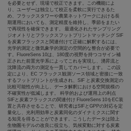
を必要とせず、現場で校正できます。この機能によ
り、ユーザーは独立して校正を柔軟に実行できるた
め、フラックスタワーや農業ネットワークにおける長
期運用においても、測定精度を維持し、季節をまたい
で再現性を確保できます。 最適化されたサンプリング
ジオメトリとフラックスフットプリントマッチング SIF
を炭素フラックスと関連付けて正確に解釈するには、
光学的測定と微気象学的測定の空間的な整合が必要で
す。FluoreSens 10は、180度の視野を持つコサイン補
正された前置光学系によってこれを実現し、湧昇流と
沈降流の両方の測定を一貫してカバーします。 この設
定により、EC フラックス観測ソース領域と密接に一致
するフットプリントが生成され、SIF と炭素交換測定の
比較可能性が向上し、データ解釈における空間規模の
不確実性が低減します。 科学的および運用上の利点
SIFと炭素フラックスの関連付け FluoreSens 10をEC装
置と共存させることで、研究者はSIFとGPPの対応を定
量化し、光利用効率と炭素同化のダイナミクスに関す
る知見を得ることができます。こうしたデータは陸上
生物圏モデルの改良に役立ち、気候変動に対する炭素