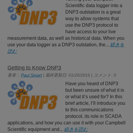
Scientific data logger into a
DNP3 outstation is a great
way to allow systems that
use the DNP3 protocol to
have access to your live
measurement data, as well as historical data. When you
use your data logger as a DNP3 outstation, the...
続きを
読む
Getting to Know DNP3
著者：
Paul Smart
| 最終更新日: 01/20/2016 | コメント: 0
Have you heard of DNP3
but been unsure of what it is
or what it’s used for? In this
brief article, I’ll introduce you
to this communications
protocol, its role in SCADA
applications, and how you can use it with your Campbell
Scientific equipment and...
続きを読む