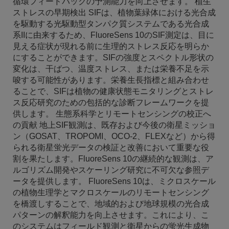
循環フィードバックの予測能力を向上させます。 植生
ストレスの早期検出 SIFは、植物葉緑体における光合成
を駆動する光駆動型タンパク質システムである光合成
系IIに由来するため、FluoreSens 10のSIF測定は、目に
見える症状が現れる前に生理的ストレス反応を明らか
にすることができます。SIFの強度とスペクトル形状の
変化は、干ばつ、温度ストレス、または栄養不足を示
唆する可能性があります。栄養生長指標と組み合わせ
ることで、SIFは植物の健康状態モニタリングとストレ
ス反応研究のための包括的な診断フレームワークを提
供します。 生態系科学とリモートセンシングの校正へ
の貢献 地上SIF観測は、既存および今後の衛星ミッショ
ン（GOSAT、TROPOMI、OCO-2、FLEXなど）から得
られる衛星蛍光データの検証と改善において重要な役
割を果たします。FluoreSens 10の継続的な観測は、ア
ルゴリズム開発やスケーリング研究に不可欠な参照デ
ータを提供します。 FluoreSens 10は、ミクロスケール
の植物生理学とマクロスケールのリモートセンシング
を橋渡しすることで、地域的および地球規模の光合成
パターンの解釈能力を向上させます。これにより、こ
のシステムはフィールド観測と衛星からの蛍光生成物