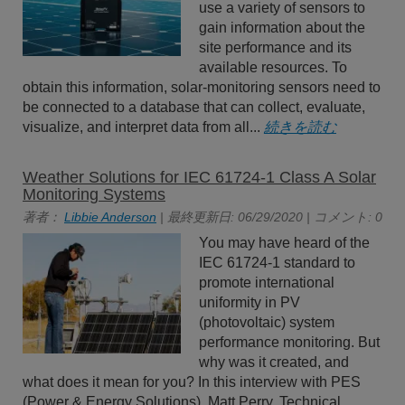
use a variety of sensors to
gain information about the
site performance and its
available resources. To
obtain this information, solar-monitoring sensors need to
be connected to a database that can collect, evaluate,
visualize, and interpret data from all...
続きを読む
Weather Solutions for IEC 61724-1 Class A Solar
Monitoring Systems
著者：
Libbie Anderson
| 最終更新日: 06/29/2020 | コメント: 0
You may have heard of the
IEC 61724-1 standard to
promote international
uniformity in PV
(photovoltaic) system
performance monitoring. But
why was it created, and
what does it mean for you? In this interview with PES
(Power & Energy Solutions), Matt Perry, Technical