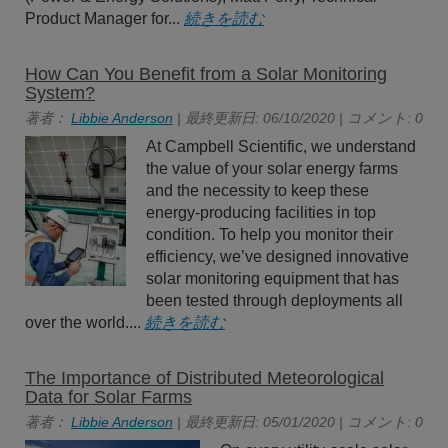
Product Manager for...
続きを読む
How Can You Benefit from a Solar Monitoring
System?
著者：
Libbie Anderson
| 最終更新日: 06/10/2020 | コメント: 0
At Campbell Scientific, we understand
the value of your solar energy farms
and the necessity to keep these
energy-producing facilities in top
condition. To help you monitor their
efficiency, we’ve designed innovative
solar monitoring equipment that has
been tested through deployments all
over the world....
続きを読む
The Importance of Distributed Meteorological
Data for Solar Farms
著者：
Libbie Anderson
| 最終更新日: 05/01/2020 | コメント: 0