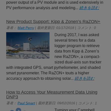
power output of a PV module and is used extensively in
PV performance analysis and modeling...
続きを読む
New Product Support: Kipp & Zonen’s RaZON+
著者：
Matt Perry
| 最終更新日: 01/17/2018 | コメント: 0
During 2017, I was asked
several times for a data
logger program to retrieve
data from Kipp & Zonen’s
new RaZON+, a compact-
sized dual-axis sun tracker
with integrated GPS, smart pyrheliometer, and shaded
smart pyranometer. The RaZON+ touts a higher
accuracy approach to obtaining solar...
続きを読む
How to Access Your Measurement Data Using
DNP3
著者：
Paul Smart
| 最終更新日: 09/02/2016 | コメント: 1
Turning your Campbell