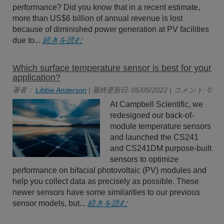
performance? Did you know that in a recent estimate,
more than US$6 billion of annual revenue is lost
because of diminished power generation at PV facilities
due to...
続きを読む
Which surface temperature sensor is best for your
application?
著者：
Libbie Anderson
| 最終更新日: 05/05/2022 | コメント: 0
At Campbell Scientific, we
redesigned our back-of-
module temperature sensors
and launched the CS241
and CS241DM purpose-built
sensors to optimize
performance on bifacial photovoltaic (PV) modules and
help you collect data as precisely as possible. These
newer sensors have some similarities to our previous
sensor models, but...
続きを読む