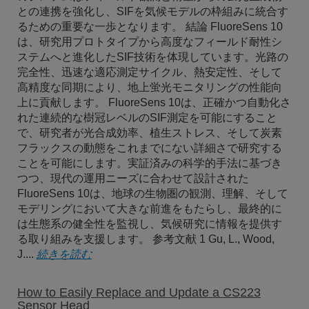
との連携を強化し、SIFを気候モデルの枠組みに統合す
るための重要な一歩となります。 結論 FluoreSens 10
は、研究用プロトタイプから高度なフィールド耐性シ
ステムへと進化したSIF技術を体現しています。光路の
完全性、迅速な適応測定サイクル、熱安定性、そして
高精度な同期により、地上蛍光モニタリングの性能向
上に貢献します。 FluoreSens 10は、正確かつ自動化さ
れた連続的な樹冠レベルのSIF測定を可能にすること
で、研究者が光合成効率、植生ストレス、そして炭素
フラックスの動態をこれまでにない詳細さで研究する
ことを可能にします。実証済みの科学的手法に基づき
つつ、現代の運用ニーズに合わせて設計された
FluoreSens 10は、地球の生物圏の観測、理解、そして
モデリングにおいて大きな前進をもたらし、最終的に
は生態系の健全性を監視し、気候研究に情報を提供す
る取り組みを支援します。 参考文献 1 Gu, L., Wood,
J....
続きを読む
How to Easily Replace and Update a CS223
Sensor Head