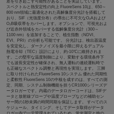
差を引き起こす可能性があることを実証しています。
スペクトルと熱安定性の向上 FluoreSens 10は、650～
800 nm領域に最適化された高解像度分光計を搭載して
おり、SIF（光強度分布）の導出に不可欠なO₂Aおよび
O₂B吸収帯をカバーします。オプションで、可視光およ
び近赤外領域をカバーする低解像度分光計（300～
1100 nm）を追加することで、植生指数（NDVI、
EVI、PRI）の分析も可能です。 分光計は、検出器温度
を安定化し、ダークノイズを最小限に抑えるデュアル
熱電冷却（TEC）設計により、約-10℃に維持されま
す。この堅牢な温度制御により、変動する環境条件下
でも波長安定性が確保され、無人運転の連続運転時で
も正確なスペクトル調整と再現性を実現します。 三脚
に取り付けられたFluoreSens 10システム 優れた同期性
と柔軟性 FluoreSens 10の中核を成すのは、すべての測
定、同期、システム制御機能を担うCR1000シリーズデ
ータロガーです。内蔵のデータロガーコードは、SIFデ
ータと放射線プローブや温度プローブなどの補助セン
サー間の1秒未満の時間同期を保証します。 すべてのス
ケジュール、タイミング、そしてデータ取得がデータ
ロガー内で一元管理されているため、蛍光測定と他の