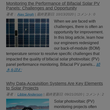
Monitoring the Performance of Bifacial Solar PV
Panels: Challenges and Opportunity
著者：
Ajay Singh
| 最終更新日: 10/13/2020 | コメント: 0
When we are faced with
challenges, there is often an
opportunity for improvement.
In this blog article, learn how
our engineers redesigned
our back-of-module (BOM)
temperature sensor to resolve specific challenges that
impacted the quality of bifacial solar photovoltaic (PV)
panel performance monitoring. Bifacial PV panels...
続
きを読む
Why Data-Acquisition Systems Are Key Elements
to Solar Projects
著者：
Libbie Anderson
| 最終更新日: 09/21/2020 | コメント: 2
Solar photovoltaic (PV)
monitoring projects often