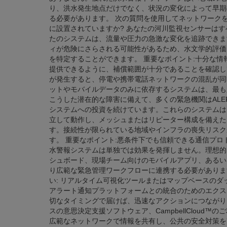
り、洪水発生地点だけでなく、状況の変化によって早期
る必要があります。 次の質問を使用してネットワーク
に設置されていますか? あなたの河川監視センサーはす
たのシステムは、流量や圧力の急激な変化を追跡できま
ィが危険にさらされる可能性があるため、水文学的評価
を特定することができます。 重要なポイント:十分な
提供できるように、補償範囲が十分であることを確認してく
が発生すると、停電や携帯電話ネットワークの混乱が同
ットやモバイルデータのみに依存するシステムは、最も
こうした潜在的な障害に備えて、多くの緊急機関はALE
システムへの投資を続けています。これらのシステムは
立して動作し、メッシュまたはリピーター構成を備えた
す。接続性が限られている地域やインフラの喪失リスク
す。 重要なポイント:悪条件下でも信頼できる通信プロトコ
水警報システムは単独では効果を発揮しません。理想的
シュボード、現場チーム向けのモバイルアプリ、あるい
り広範な緊急管理ワークフローに連携する必要がありま
い: リアルタイム可視化ツールまたはマップベースのダ
アラート通知プラットフォームとの統合のためのエクス
切なタイミングで届けば、迅速なアクションにつながり
スの意思決定支援ソフトウェア、CampbellCloud™
広範なネットワークで情報を共有し、公共の安全対策を改善