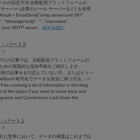
メールの設定方法 自動監視プラットフォームが
TP サーバー (企業のメール サーバーなど) を使用
mailSend("smtp.server.com:587",
, "Message body", "", "username",
f your SMTP server...
続きを読む
：パート2
 0
ブログ記事では、自動監視プラットフォームの
ための実践的な追加手順をご紹介します。
する最初の記事をまだ読んでいない方、またはもう一
akBus® 暗号化でデータを安全に保つ方法：パ
vering a lot of information in this blog
list of the topics if you want to move back and
 Programs and Connections Lock Down the
む
：パート1
 0
れた世界において、データの保護はこれまで以