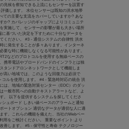
の兆候を察知できる上流にもセンサーを設置す
を評価します。 水位センサーは既知の洪水地帯
べての主要な支流をカバーしていますか? あな
すか? カバレッジのギャップによりコミュニテ
を実施して、センサーの影響が最も大きい場所
情報に基づいた決定を下すために十分なデータを
ださい。 #3 - 通信システムの自律性 洪水
時に発生することが多々あります。インターネ
必要な時に機能しなくなる可能性があります。
RT2などのプロトコルを使用する無線ベースの
、携帯電話やブロードバンドのインフラとは独
スタンドアロンネットワークとして機能しま
が高い地域では、このような回復力は必須で
ルを使用します。 #4 - 緊急時対応の統合 洪
には、地域の緊急対策センター（EOC）のダッ
は一般市民への自動テキストアラートなど、よ
す。 以下を提供するシステムを探してくださ
ッシュボード しきい値ベースのアラームと通知
ポートオプション 適切なデータが適切な人に適
ます。これらの機能を備えた、当社のWebベー
のご利用をご検討ください。 重要なポイント:より
します。 #5 - 保守性と寿命 テクノロジー