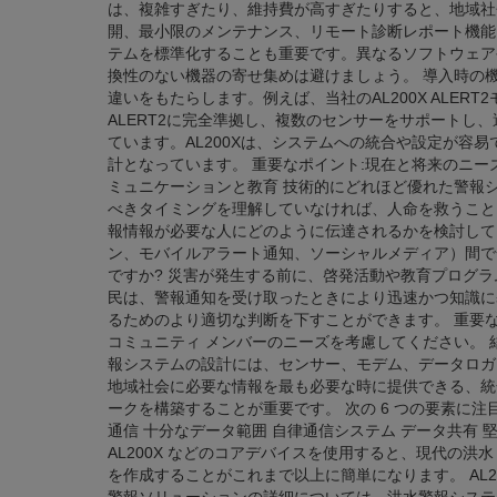
は、複雑すぎたり、維持費が高すぎたりすると、地域社
開、最小限のメンテナンス、リモート診断レポート機能
テムを標準化することも重要です。異なるソフトウェア
換性のない機器の寄せ集めは避けましょう。 導入時の
違いをもたらします。例えば、当社のAL200X ALER
ALERT2に完全準拠し、複数のセンサーをサポートし
ています。AL200Xは、システムへの統合や設定が容
計となっています。 重要なポイント:現在と将来のニーズ
ミュニケーションと教育 技術的にどれほど優れた警報
べきタイミングを理解していなければ、人命を救うこと
報情報が必要な人にどのように伝達されるかを検討して
ン、モバイルアラート通知、ソーシャルメディア）間で
ですか? 災害が発生する前に、啓発活動や教育プログラ
民は、警報通知を受け取ったときにより迅速かつ知識に
るためのより適切な判断を下すことができます。 重要
コミュニティ メンバーのニーズを考慮してください。 
報システムの設計には、センサー、モデム、データロガ
地域社会に必要な情報を最も必要な時に提供できる、統
ークを構築することが重要です。 次の 6 つの要素に
通信 十分なデータ範囲 自律通信システム データ共有 堅牢
AL200X などのコアデバイスを使用すると、現代の
を作成することがこれまで以上に簡単になります。 AL200X およ