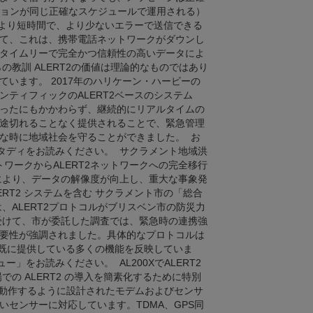
ションが同じ正確なスケジュールで運用される）
をより短時間で、より少ないエラーで送信できる
て、これは、携帯電話ネットワークがダウンし
タイムリーで完全かつ信頼性の高いデータによ
教訓 ALERT2の価値は理論的なものではあり
います。 2017年のハリケーン・ハービーの
ティフィックのALERT2ベースのシステム
ったにもかかわらず、継続的にリアルタイムの
途切れることなく提供されることで、緊急管理
な時に地域社会を守ることができました。 お
 スタディをお読みください。 サクラメント地域洪
トワークからALERT2ネットワークへの完全移行
ドにより、データの解像度が向上し、重大な事象発
ERT2 システムを含む サクラメント市の「総合
、ALERT2プロトコルがブリスベン市の防災力
を受けて、市が委託した調査では、緊急時の連携強
要性が強調されました。具体的なプロトコルは
が既に提供している多くの機能を反映していま
ー」をお読みください。 AL200XでALERT2
X は、現場での ALERT2 の導入を簡素化するために特別
でも動作するように設計されたモデムおよびセンサ
センサーに対応しています。TDMA、GPS同