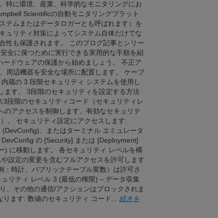
。特に環境、産業、科学的なモニタリングにお
bell Scientificの自動モニタリングプラット
ステムまたはデータロガーとも呼ばれます）を
キュリティ対策によってシステム自体だけでな
合性も保護されます。 このブログ記事とシリー
を安全に保つために実行できる実用的な手順を紹
ハードウェアの保護から始めましょう。 不正ア
、周辺機器を安全な場所に配置します。 ケーブ
内蔵の 3 段階セキュリティ システムを使用し
定します。 3段階のセキュリティを設定する方法
ームは、最大3段階のセキュリティコード（セキュリティレ
能へのアクセスを制御します。有効なセキュリテ
なし）。 セキュリティ設定にアクセスします:
ィ (DevConfig)、またはターミナル エミュレータ
 の [Security] または [Deployment]
等のメニュー) に移動します。 各セキュリティ レベルを構
ラムや設定の変更を含むフルアクセスを許可します
（例：時計、パブリックテーブル変数）は許可さ
ティ レベル 3 (最低の権限) – データ収集
り、その他の通信/アクションはブロックされま
ます: 数値のセキュリティ コード...
続きを