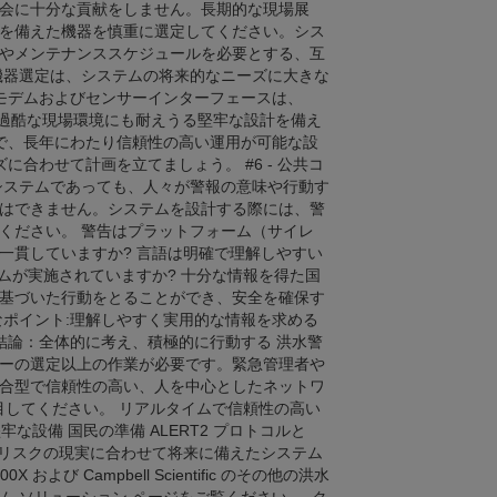
会に十分な貢献をしません。長期的な現場展
を備えた機器を慎重に選定してください。シス
やメンテナンススケジュールを必要とする、互
機器選定は、システムの将来的なニーズに大きな
T2モデムおよびセンサーインターフェースは、
、過酷な現場環境にも耐えうる堅牢な設計を備え
易で、長年にわたり信頼性の高い運用が可能な設
に合わせて計画を立てましょう。 #6 - 公共コ
システムであっても、人々が警報の意味や行動す
はできません。システムを設計する際には、警
ください。 警告はプラットフォーム（サイレ
一貫していますか? 言語は明確で理解しやすい
ムが実施されていますか? 十分な情報を得た国
基づいた行動をとることができ、安全を確保す
なポイント:理解しやすく実用的な情報を求める
結論：全体的に考え、積極的に行動する 洪水警
ーの選定以上の作業が必要です。緊急管理者や
合型で信頼性の高い、人を中心としたネットワ
注目してください。 リアルタイムで信頼性の高い
な設備 国民の準備 ALERT2 プロトコルと
洪水リスクの現実に合わせて将来に備えたシステム
び Campbell Scientific のその他の洪水