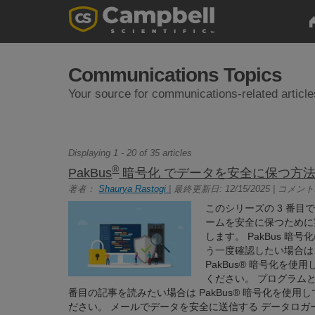
Communications Topics
Your source for communications-related article
Displaying 1 - 20 of 35 articles
®
PakBus
暗号化 でデータを安全に保つ方法
著者：
Shaurya Rastogi
| 最終更新日: 12/15/2025 | コメント:
このシリーズの 3 番
ームを安全に保つために
します。 PakBus 
う一度確認したい場合は、How t
PakBus® 暗号化を
ください。 プログラム
番目の記事を読みたい場合は PakBus® 暗号化を使
ださい。 メールでデータを安全に送信する データロ