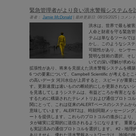
緊急管理者がより良い洪水警報システムを
著者：
Jamie McDonald
| 最終更新日: 08/15/2025 | コメント:
洪水は、世界で最も被害
人命と財産を守る緊急管
テムは単なるツールでは
かし、このようなシステ
可能性があり、センサー
賢明な技術の選択、そし
いての深い理解が求めら
拡張性があり、将来を見据えた洪水警報システムを構築
6 つの要素について、Campbell Scientific が考
の高いデータ 河川水位が上昇すると、スピードが重要
す。更新速度は速いものの断続的にしか更新されないシ
を見逃してしまうシステムは、有益どころか有害となる
するために構築されたテレメトリおよび通信プロトコル
関にとって、これは従来のALERTベースのシステムから
意味しています。ALERT2は、時刻同期メッセージン
ートを提供します。これらのプロトコルの進歩により、
タが確実に定期的に送信されるようになります。 重要
も実証済みの通信プロトコルを選択します。 #2 - 地
ありません。優れた洪水警報ネットワークは、地域の地