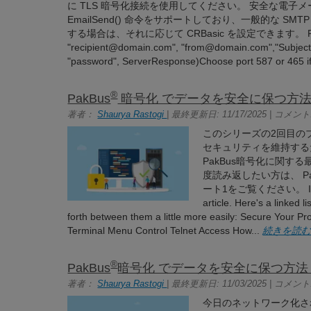
に TLS 暗号化接続を使用してください。 安全な電子
EmailSend() 命令をサポートしており、一般的な SM
する場合は、それに応じて CRBasic を設定できます。 Result = E
"recipient@domain.com", "from@domain.com","Subject"
"password", ServerResponse)Choose port 587 or 465 i
®
PakBus
暗号化 でデータを安全に保つ方法
著者：
Shaurya Rastogi
| 最終更新日: 11/17/2025 | コメント:
このシリーズの2回目の
セキュリティを維持する
PakBus暗号化に関
度読み返したい方は、 P
ート1をご覧ください。 I'll be co
article. Here's a linked 
forth between them a little more easily: Secure Your
Terminal Menu Control Telnet Access How...
続きを読
®
PakBus
暗号化 でデータを安全に保つ方法
著者：
Shaurya Rastogi
| 最終更新日: 11/03/2025 | コメント:
今日のネットワーク化さ