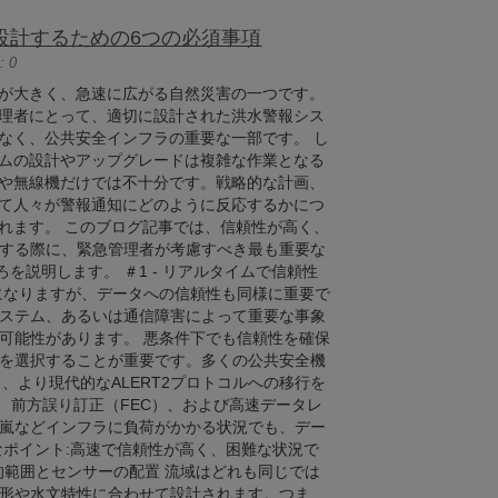
設計するための6つの必須事項
 0
が大きく、急速に広がる自然災害の一つです。
理者にとって、適切に設計された洪水警報シス
なく、公共安全インフラの重要な一部です。 し
ムの設計やアップグレードは複雑な作業となる
や無線機だけでは不十分です。戦略的な計画、
て人々が警報通知にどのように反応するかにつ
れます。 このブログ記事では、信頼性が高く、
する際に、緊急管理者が考慮すべき最も重要な
えるところを説明します。 ＃1 - リアルタイムで信頼性
になりますが、データへの信頼性も同様に重要で
ステム、あるいは通信障害によって重要な事象
可能性があります。 悪条件下でも信頼性を確保
を選択することが重要です。多くの公共安全機
、より現代的なALERT2プロトコルへの移行を
グ、前方誤り訂正（FEC）、および高速データレ
嵐などインフラに負荷がかかる状況でも、デー
なポイント:高速で信頼性が高く、困難な状況で
理的範囲とセンサーの配置 流域はどれも同じでは
形や水文特性に合わせて設計されます。つま