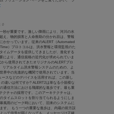
 ソリューション ページをご覧ください。 ク
む
 0
一秒が重要です。激しい降雨により、河川の水
超え、物的損害と人命救助の分かれ目は、警報
かっています。従来のALERT（Automated
 in Real Time）プロトコルは、洪水警報と環境監視のた
タイムデータを提供してきましたが、進化する
要により、通信規格の近代化が求められていま
年代から使用されてきたオリジナルのALERTプロ
は、リアルタイム洪水警報システムのための、よ
世界中の先進的な機関で使用されています。当
ーフェースなどのデバイスを活用すれば、この新し
 の違いは何ですか? ALERT2は単なる小規模な
の通信方法における飛躍的な進歩です。最も重
キテクチャの採用です。このアーキテクチャは、
のタイムスロットを割り当てられるようにしま
暴風雨のピーク時において、旧来のシステムに
ます。 もう一つの重要な進歩は、内蔵の前方誤
によって信号が弱くなっても、メッセージは正確