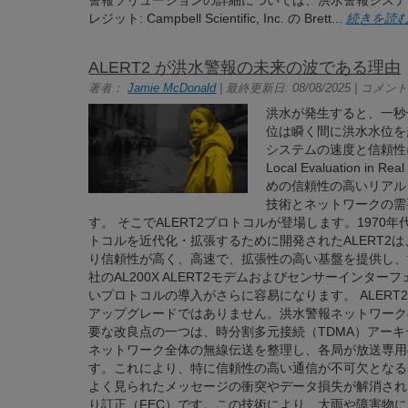
警報ソリューションの詳細については、洪水警報システム
レジット: Campbell Scientific, Inc. の Brett...
続きを読
ALERT2 が洪水警報の未来の波である理由
著者：
Jamie McDonald
| 最終更新日: 08/08/2025 | コメント:
洪水が発生すると、一秒
位は瞬く間に洪水水位を
システムの速度と信頼性にか
Local Evaluation
めの信頼性の高いリアル
技術とネットワークの需
す。 そこでALERT2プロトコルが登場します。1970
トコルを近代化・拡張するために開発されたALERT2
り信頼性が高く、高速で、拡張性の高い基盤を提供し、
社のAL200X ALERT2モデムおよびセンサーインタ
いプロトコルの導入がさらに容易になります。 ALERT2
アップグレードではありません。洪水警報ネットワーク
要な改良点の一つは、時分割多元接続（TDMA）アー
ネットワーク全体の無線伝送を整理し、各局が放送専用
す。これにより、特に信頼性の高い通信が不可欠となる
よく見られたメッセージの衝突やデータ損失が解消され
り訂正（FEC）です。この技術により、大雨や障害物