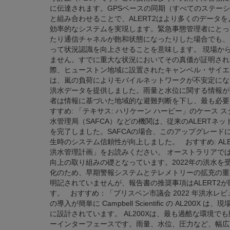
に伝達されます。GPSベースの同期（すべてのステー
と組み合わせることで、ALERT2はより多くのデータ
効率的なシステムを実現します。緊急事態管理者にとっ
たり通信チャネルが飽和状態になったりした場合でも、
って状況認識を向上させることを意味します。 現場からの
ません。すでに重大な状況においてその真価が証明されて
際、ヒューストン地域に設置されたキャンベル・サイエン
は、嵐の負荷によりモバイルネットワークが不安定にな
洪水データを提供しました。雨量と水位に関する情報が
者は情報に基づいた地域的な避難判断を下し、最も必要
すすめ: 「テキサス: ハリケーン ハービー」のケース
水管理局（SAFCA）などの機関は、従来のALERTネッ
を完了しました。SAFCAの場合、このアップグレー
生時のシステム信頼性が向上しました。 おすすめ: AL
洪水管理計画」をお読みください。 オーストラリアでは
向上の取り組みの礎となっています。2022年の洪水
化のため、早期警報システムとテレメトリーの拡充の重
明記されていませんが、報告書の推奨事項はALERT2
す。 おすすめ：「ブリスベン市議会 2022 年洪水レビュ
の導入が簡単に Campbell Scientific の AL200
に設計されています。 AL200Xは、最も過酷な環境
ーインターフェースです。雨量、水位、圧力など、幅広い