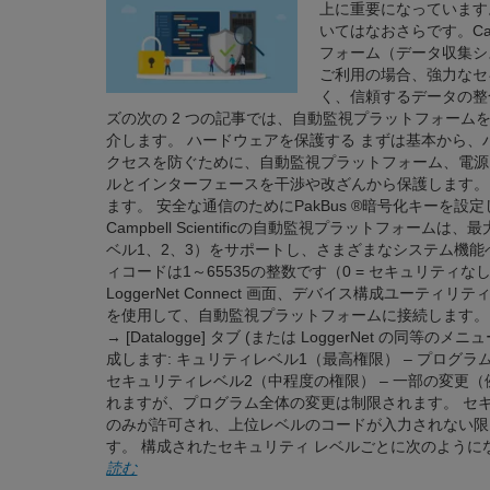
上に重要になっています
いてはなおさらです。Camp
フォーム（データ収集シ
ご利用の場合、強力なセ
く、信頼するデータの整
ズの次の 2 つの記事では、自動監視プラットフォーム
介します。 ハードウェアを保護する まずは基本から、
クセスを防ぐために、自動監視プラットフォーム、電源
ルとインターフェースを干渉や改ざんから保護します。 
ます。 安全な通信のためにPakBus ®暗号化キーを設
Campbell Scientificの自動監視プラットフォ
ベル1、2、3）をサポートし、さまざまなシステム機
ィコードは1～65535の整数です（0 = セキュリティ
LoggerNet Connect 画面、デバイス構成ユーティリテ
を使用して、自動監視プラットフォームに接続します。 DevConfig
→ [Datalogge] タブ (または LoggerNet の同
成します: キュリティレベル1（最高権限） – プログ
セキュリティレベル2（中程度の権限） – 一部の変更
れますが、プログラム全体の変更は制限されます。 セキュリ
のみが許可され、上位レベルのコードが入力されない限
す。 構成されたセキュリティ レベルごとに次のようになり
読む