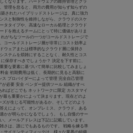
しくなります。ハードウェアの維持管理とクラ
、管理を怠ると、両方の費用が知らず知らずの
構築されたハイブリッドストレージは、真に強力
ンスと制御性を維持しながら、クラウドのスケ
ータタイプや、高速なローカル処理とクラウド
ードを抱えるチームにとって特に価値がありま
されがちなツールの一つがコールドストレージで
、コールドストレージ層が非常にコスト効率よ
ドウェアまたは標準的なクラウド層に保持さ
システムを煩雑にすることなく、耐久性とコス
こに保存すべきでしょうか？ 決定を下す前に、
重要な要素に基づいて簡単に比較してみましょ
 料金 初期費用は低く、長期的に見ると高額に
ンス プロバイダーによって管理 完全自己管理
が必要 安全 ベンダー提供ツール 組織がすべ
あればどこでも ネットワークに限定 カスタマイ
何が最も重要かによって決まります。現在どのよ
ーズが生じる可能性があるか、そしてどのよう
答えによって、オンプレミス、クラウド、ある
適かが明らかになるでしょう。 もし自慢のサー
い。メールアドレスは下記に記載しています。
雑さは、誰にでもあるものです。 戦略を練る準
・サイエンティフィックは、様々な業界の組織