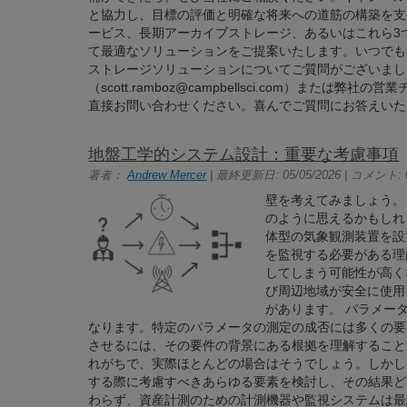
と協力し、目標の評価と明確な将来への道筋の構築を支
ービス、長期アーカイブストレージ、あるいはこれら3
て最適なソリューションをご提案いたします。いつでも
ストレージソリューションについてご質問がございまし
（scott.ramboz@campbellsci.com）または弊社の営業チーム
直接お問い合わせください。喜んでご質問にお答えい
地盤工学的システム設計：重要な考慮事項
著者：
Andrew Mercer
| 最終更新日: 05/05/2026 | コメント: 
壁を考えてみましょう。
のように思えるかもしれ
体型の気象観測装置を設
を監視する必要がある理
してしまう可能性が高く
び周辺地域が安全に使用
があります。 パラメー
なります。特定のパラメータの測定の成否には多くの要
させるには、その要件の背景にある根拠を理解すること
れがちで、実際ほとんどの場合はそうでしょう。しかし
する際に考慮すべきあらゆる要素を検討し、その結果ど
わらず、資産計測のための計測機器や監視システムは最