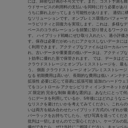
には、綿密な計画が不可欠です。また、コスト予測も難
ウドサービスの利用料の支払いを同時に行う必要があり
うちに膨れ上がってしまう可能性があります。 適切に
なソリューションです。オンプレミス環境のパフォーマ
ーラビリティと回復力を実現します。これは、多様なデ
ベースのコラボレーションを頻繁に切り替えるワークロ
す。 ハイブリッド戦略にぜひ取り入れたい、過小評価
す。保存は必要だがめったにアクセスしないデータには
く利用できます。アクティブなファイルはローカルハー
れ、古いデータや重要度の低いデータは、アクティブな
ト効率に優れた形で保管されます。 では、データはど
クラウドストレージとオンプレミスストレージを、最も
う。 側面 クラウドストレージ オンプレミスストレージ
なる 初期費用は高いが、長期的な費用は低い メンテナ
拡張性 必要に応じて容易に拡張可能 追加のハードウェア
てをコントロール アクセシビリティ インターネットが
ズ 限定的 完全な制御 最適な選択は、あなたにとって
うにデータを利用しているか、5年後にはどのようなニ
なリスクを避けたいかを考えてみてください。これらの
いは両方を組み合わせたハイブリッド方式のいずれが最
バーラックをお持ちでしたら、ぜひ写真を送ってくださ
批判は一切しませんのでご安心ください。ケーブルの乱
備ができたら、ぜひ当社にご相談ください。キャンベル