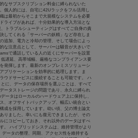
的なサブスクリプション料金に縛られないた
。個人的には、自宅に42Uラックをフル活用し
織は最初からそこまで大規模なシステムを必要
ドライブがあれば、十分効果的な導入方法とな
視、トラブルシューティングはすべてご自身の責
決してくれる「サーバーの妖精」など存在しま
の追加、電力と冷却の管理、そして場合によっ
的な注意点として、サーバーは騒音が大きいで
amsで通話している人の近くにサーバーを設置
、低遅延、高帯域幅、厳格なコンプライアンス要
を発揮します。最新のオンプレミスソリューシ
アプリケーションを効率的に処理します。ま
ラウドサービスに接続することも可能です。 ハ
ことに、データの保存場所を選ぶことは、すべて
データストレージの問題であり、永久に縛られ
のデータはローカルのハードウェア上に保持し、
ス、オフサイトバックアップ、幅広い統合とい
構成を採用しています。幼い頃、父の博士論文
ありました。幸いにも復元できましたが、その
ルにコピーしておき、それ以外のデータはすべ
す。 ハイブリッドシステムは、維持管理がより
、データの整理、同期、アクセス性を維持する