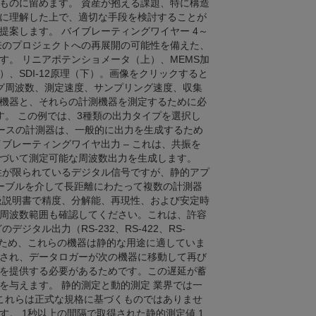
ものに留めます。 資産が抱える課題、特に構造
に理解した上で、適切な手段を検討することが
案します。 バイブレーティングワイヤー 4～
や将来のプロジェクトへの再展開の可能性を備えた、
す。 リニアポテンショメータ（上）、MEMS加
、SDI-12原理（下）。画像をクリックすると
ング周波数、測定速度、サンプリング速度、収集
機器と、それらの計測機器を測定するために必
す。 この例では、3種類の出力タイプを選択し
グベースの計測器は、一般的に出力を生成するため
ブレーティングワイヤ出力 – これは、共振を
づいて測定可能な周波数出力を生成します。
可能性が限られているデジタル信号ですが、静的アプ
ーブルを介して長距離にわたって複数の計測器
扱説明書で精度、分解能、再現性、および安定時
周波数範囲も確認してください。これは、許容
タル出力（RS-232、RS-422、RS-
いるため、これらの機器は静的な用途に適していま
され、データロガーが次の機器に移動して再び
を提供する必要があるためです。この遅延が蓄
を与えます。 静的測定と動的測定 業界では一
これらは正式な規格に基づくものではありませ
。 1秒以上の間隔で取得された静的測定値 1