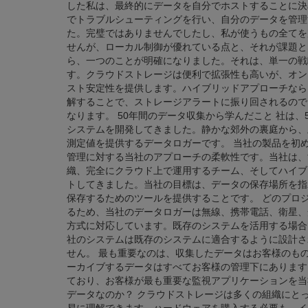
した私は、最終的にデータを自分でホストすることに決
でトラブルシューティングを行い、自分のデータを管理
た。完璧ではありませんでしたし、私が使うもの全てを
せんが、ローカル制御が優れている点と、それが課題と
ら、一つのことが明確になりました。それは、単一の戦
す。クラウドストレージは便利で拡張性も高いが、オン
スト安定性を提供します。ハイブリッドアプローチなら
解することで、ストレージアラートに振り回されるので
なります。 50年間のデータ収集から学んだこと 社は
システムを開発してきました。静かな郊外の裏庭から、
測定値を提供するデータロガーです。 当社の製品を初
管理に対する当社のアプローチの柔軟性です。当社は、
織、完全にクラウド上で運用するチーム、そしてハイブリ
トしてきました。当社の目標は、データの保存場所を指
保存するためのツールを提供することです。 どのプロ
るため、当社のデータロガーは無線、携帯電話、衛星、
方式に対応しています。既存のシステムを活用する場合
社のシステムは既存のシステムに適合するように設計さ
せん。 最も重要なのは、収集したデータはお客様のも
ーカイブするデータはすべてお客様の管理下にあります
ており、お客様が最も重要な監視アプリケーションを当
データなのか？ クラウドストレージは多くの組織にと