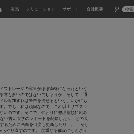
製品
ソリューション
サポート
会社概要
0
ドストレージの容量がほぼ満杯になったという
る方も多いのではないでしょうか。そして、通
ドル追加すれば警告を消せるという、いかにも
す。でも、私は頑固なので、これ以上サブスク
ないのです。そこで、代わりに整理整頓に励み
いない古い大学のレポートを削除したり、どの犬
するために画面を何度も更新したり…。 …そし
からやり直すのです。 度重なる催促にうんざり