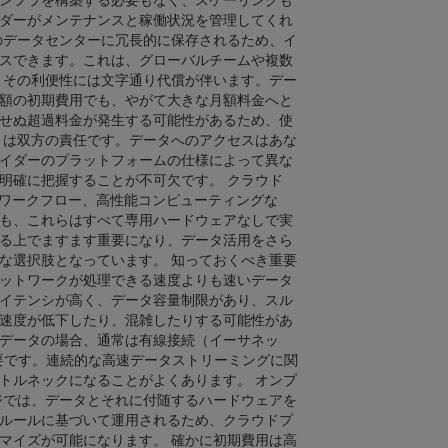
ンフラを構築する必要もなく、スケーリングも
ダーがメンテナンスと稼働状況を管理してくれ
のデータセンターに冗長的に保存されるため、イ
スできます。これは、グローバルチームや複数
、その利便性には文字通り代償が伴います。デー
額の初期費用でも、やがて大きな月額料金へと
せぬ超過料金が発生する可能性があるため、使
ィは双方の責任です。データへのアクセスはあな
イダーのプラットフォームの仕様によって異な
明確に把握することが不可欠です。 クラウド
たワークフロー、高性能コンピューティングな
も、これらはすべて専用ハードウェアなしで実
る上でますます重要になり、データ活用をさら
な選択肢となっています。 知っておくべき重要
ットワークが処理できる速度よりも速いデータ
イテンシが高く、データ容量制限があり、スル
速度が低下したり、混雑したりする可能性があ
データの場合、通常は有線接続（イーサネッ
必要です。連続的な高速データストリーミングに関
トルネックになることがよくあります。 オンプ
ジでは、データとそれに付随するハードウェアを
ルールに基づいて運用されるため、クラウドプ
マイズが可能になります。 確かに初期費用は高