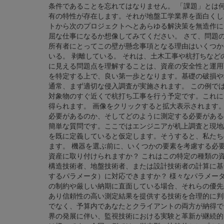
条件であることを忘れてはなりません。 「課題」とは
有の特性が存在します。それが地盤工学業界を面白くし
トから次のプロジェクトへとあらゆる解決策を無造作に
屈な仕事になるか想像してみてください。 さて、問題
所有者にとってこの壁が懸念事項となる理由はいくつか
いる。 剥離している。 それは、土木工事や杭打ちなど
に見える問題点を理解することは、資産の安全性と運用
を特定する上で、良い第一歩となります。基礎の破損や
通常、まず適切な侵入調査が実施されます。 この例で
対象物のすぐ近くで杭打ち工事を行う予定です。これに
得られます。 画像をクリックすると拡大表示されます。 
必要があるのか​​、そしてどのように測定する必要がある
簡単な質問です。ここではエンジニアが机上調査と現地
を既に定義していると仮定します。そうすると、私たち
ます。 機器を選ぶ前に、いくつかの要素を考慮する必要
資産に取り付けられますか？ これはこの特定の種類の
構造技術者、地盤技術者、または設計技術者の計算に基
するパラメータ）に対応できますか？ 様々なパラメー
の制約や厳しい納期に直面している場合、それらの優先
あり信頼性の高い測定結果を提供する技術を合理的に判
でなく、予算内であなたとクライアントの両方が納得で
界の発展に伴い、監視技術における実験と革新が継続的