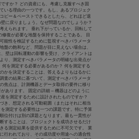
何ですか？ どの資産にも、考慮し克服すべき固
ている理由の一つです。もし、あるプロジェク
コピー＆ペーストできるとしたら、どれほど退
の壁に戻りましょう。なぜ問題なのでしょうか？
考えられます。 垂れ下がっているか、回転して
の修復が必要な地盤を保持することである。 目
可能性を検証するために監視すべきパラメータ
地盤の飽和など、問題が目に見えない場合は、
は、壁は回転運動の影響を受け、クライアントは
より、測定すべきパラメータの明確な出発点が
何を測定する必要があるのか​​？ 何を測定する
のか​​を決定することは、答えるよりもはるかに
調査の結果に基づいて、測定すべきパラメータ
の焦点は、計測機器とデータ取得の要件に移り
があります。 固定の詳細 – 機器はどのように
資産を測定するために設計されたものですか？
づき、想定される可動範囲（またはそれに相当
タを測定する必要性は一つの課題です。特に予算
順位付けは別の課題となります。最も一貫性が
断することは、プロジェクトを成功させるだけ
きる測定結果を提供するために不可欠です。 業
に行われており、その成功度や用途への適合性