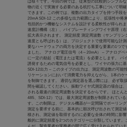
は様々です。今回の例では、従来型の比較的シンプルな
物の近くで実施する必要のある杭打ち工事について明確
できます。この例では、複数の出力タイプを持つ手段を提
20mA SDI-12 この多様な出力範囲により、拡張性
包括的かつ機敏なシステムを設計する柔軟性が得られま
速度計機構（左）、バイブレーティングワイヤ原理（右）
拡大表示されます。 測定頻度 測定周波数（サンプリ
速度とも呼ばれる）は、プロジェクトで使用可能な計測
要なハードウェアの両方を決定する重要な要素の1つで
ました。 アナログ電圧信号（4～20mA） – アナロ
に一定の励起（電圧または電流）を必要とします。 バイ
誘発するための電気信号を必要とし、ワイヤの張力に基
SDI-12出力 – このタイプの出力は、測定周波数の
リケーションにおいて消費電力を抑えながら、1本のケ
を制御できます。 適切な測定器を選ぶ際には、必ず取
間を確認してください。振動ワイヤ式測定器の場合は、
される最速の測定周波数を決定するからです。 ほとんどのデジ
485、SDI-12）では、最大測定周波数が制限されて
す。この制限は、デジタル機器が一定間隔でポーリング
測定を要求する前に、基本的に順次呼び出されて測定値
積され、測定値を取得するのに必要な全体の時間に影響
般的に測定頻度を2つのカテゴリーに分類しています。
んが、製造業者や実務者の間で広く受け入れられています