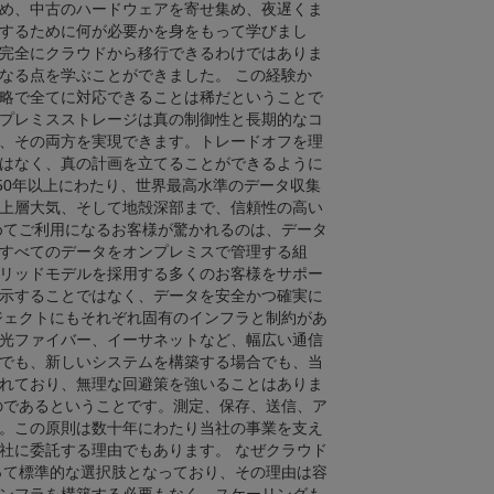
め、中古のハードウェアを寄せ集め、夜遅くま
するために何が必要かを身をもって学びまし
完全にクラウドから移行できるわけではありま
なる点を学ぶことができました。 この経験か
略で全てに対応できることは稀だということで
プレミスストレージは真の制御性と長期的なコ
、その両方を実現できます。トレードオフを理
はなく、真の計画を立てることができるように
、50年以上にわたり、世界最高水準のデータ収集
上層大気、そして地殻深部まで、信頼性の高い
めてご利用になるお客様が驚かれるのは、データ
すべてのデータをオンプレミスで管理する組
ッドモデルを採用する多くのお客様をサポ​​ー
示することではなく、データを安全かつ確実に
ジェクトにもそれぞれ固有のインフラと制約があ
光ファイバー、イーサネットなど、幅広い通信
でも、新しいシステムを構築する場合でも、当
れており、無理な回避策を強いることはありま
のであるということです。測定、保存、送信、ア
。この原則は数十年にわたり当社の事業を支え
社に委託する理由でもあります。 なぜクラウド
って標準的な選択肢となっており、その理由は容