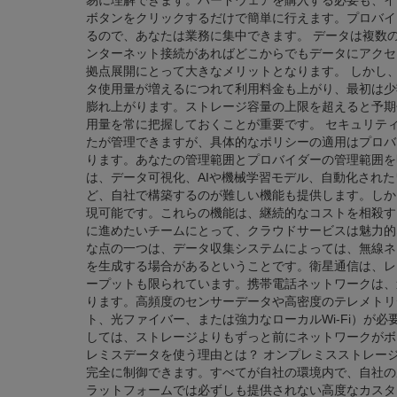
易に理解できます。ハードウェアを購入する必要も、イ
ボタンをクリックするだけで簡単に行えます。プロバイ
るので、あなたは業務に集中できます。 データは複数
ンターネット接続があればどこからでもデータにアクセ
拠点展開にとって大きなメリットとなります。 しかし
タ使用量が増えるにつれて利用料金も上がり、最初は少
膨れ上がります。ストレージ容量の上限を超えると予期
用量を常に把握しておくことが重要です。 セキュリテ
たが管理できますが、具体的なポリシーの適用はプロバ
ります。あなたの管理範囲とプロバイダーの管理範囲を
は、データ可視化、AIや機械学習モデル、自動化され
ど、自社で構築するのが難しい機能も提供します。しか
現可能です。これらの機能は、継続的なコストを相殺す
に進めたいチームにとって、クラウドサービスは魅力的
な点の一つは、データ収集システムによっては、無線ネ
を生成する場合があるということです。衛星通信は、レ
ープットも限られています。携帯電話ネットワークは、
ります。高頻度のセンサーデータや高密度のテレメトリ
ト、光ファイバー、または強力なローカルWi-Fi）が
しては、ストレージよりもずっと前にネットワークがボ
レミスデータを使う理由とは？ オンプレミスストレー
完全に制御できます。すべてが自社の環境内で、自社の
ラットフォームでは必ずしも提供されない高度なカスタ