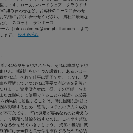
援します。ローカルハードウェア、クラウドサ
つの組み合わせなど、お客様のニーズに合わせ
お気軽にお問い合わせください。 貴社に最適な
たら、スコット・ランボーズ
（infra-sales-na@campbellsci.com ）まで
たします。
続きを読む
0
 誰かに監視を依頼されたら、それは簡単な依頼
ません。傾斜計をいくつか設置し、あるいは一
置すれば、それで仕事は完了です。 しかし、壁
由を理解していなければ重要な測定値を見落と
なります。資産所有者は、壁、その基礎、およ
または継続して使用できることを確認する必要
タを効果的に監視することは、時に困難な課題と
因が影響するため、監視システムの導入を成功
が不可欠です。 壁は測定が容易なものと考えら
、より明確な結論を出すために、この壁を監視
うなるかを見ていきましょう。 資産の種類に関
終的には安全性と長寿命を確保するための必須