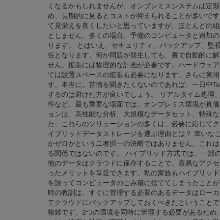
くなるかもしれませんが、オンプレミスシステムは定期
め、長期的に見るとコストが抑えられることが多いです
て見栄えを良くしたいと思っていますが、ほとんどの組
としません。多くの場合、予備のコンピュータと追加の
ります。 とはいえ、セキュリティ、バックアップ、監
任となります。何か問題が発生しても、裏で自動的に解
せん。拡張には物理的な計画が必要です。ハードウェア
ては設置スペースの拡張も必要になります。さらに実用
す。本当に。苦情を聞きたくないのであれば、一日中Te
するのは避けた方が良いでしょう。 リアルタイム処理
件など、最も重要な場面では、オンプレミス環境が真価
ョンは、高性能な分析、大規模なデータセット、特殊な
た、これらのソリューションの多くは、必要に応じてク
イブリッドデータストレージを選ぶ理由とは？ 幸いな
かゼロかという二者択一の決断ではありません。これは
る関係ではないのです。 ハイブリッド方式では、一部
他のデータはクラウドに保存することで、容易なアクセ
ったメリットを享受できます。私の家族もハイブリッド
を誤ってコンピュータのごみ箱に捨ててしまったことが
時の教訓は、すぐに管理する必要のあるデータはローカ
てクラウドにバックアップしておくべきだということで
複雑です。2つの環境を同時に管理する必要があるため