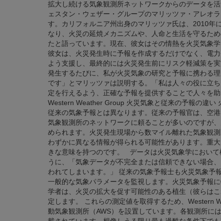
拡大し続ける気象観測所ネットワークからのデータを活
ェスタン・ウェザー・グループのマリッツァ・アレオラ
す。カリフォルニア州出身のマリッツァ氏は、2010
なり、火災の延焼メカニズムや、人命と生活を守るため
たと語っています。現在、彼女はその情熱を火災気象学
彼女は、火災発生時に予報を作成するだけでなく、電力
よう支援し、最終的には火災発生前にリスク軽減策を実
発生するたびに、私が火災気象の研究と予報に携わる理
です」とマリッツァは説明する。「私は人々の役に立ち
定を行えるよう、正確な予報を提供することで人々を助けているので
Western Weather Group 火災気象と従来の予
従来の気象予報とは異なります。従来の予報官は、空港
気象観測所のネットワークに頼ることが多いのですが、
められます。火災発生現場から数マイル離れた気象観測
わずかに異なる情報が得られる可能性があります。重大
きな意味を持つのです。 データは火災気象学において
うに、「気象データが不完全または信頼できない場合、
われてしまいます。」 従来の気象予報士も火災気象予
一般的な気象パラメータを監視します。火災気象予報に
学者は、火災の拡大を促す可能性のある植生（彼らはこ
定します。 これらの測定値を取得するため、Western W
動気象観測所（AWS）を設置しています。各観測所には、