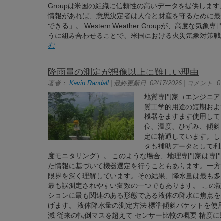
Groupは米国の組織に信頼性の高いデータを提供しま
情報があれば、意思決定者は人命と財産を守るために最
できる」。 Western Weather Groupが、高度な気象専門
うに組み合わせることで、米国における火災気象対策
む
降雨量の測定が想像以上に難しい理由
著者：
Kevin Randall
| 最終更新日: 02/17/2026 | コメント: 0
地質専門家（エンジニア
質工学的用途の短期およ
機器をますます使用して
位、温度、ひずみ、傾斜
定に精通しています。し
タも補助データとして利
度モニタリング）。 このような場合、地理専門家は専
た情報に基づいて機器選定を行うこともあります。一方
限界を深く理解しています。その結果、降水量は最も多
最も誤測定されやすい変数の一つでもあります。 この
ションに最も関連のある形態である液体の降水に焦点を
げます。 液体降水量の測定方法 標準傾斜バケットを使
減 従来の転倒マスを超えて センサー比較の概要 精度