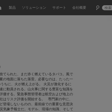
製品
ソリューション
サポート
会社概要
0
捨てられた、まだ赤く燃えているタバコ。風で
夏の地面に落ちた落雷。必要なのは、たった一
のうちに、火が燃え上がる。 火災が激化するに
速に動員される。山火事に関する豊富な知識を
評価する。緊急事態管理者は航空および地上の
社はリスク評価を開始する。 専門家の中に、
ど登場しないものの、最前線での重要な意思決
災気象予報士だ。モデル、現場の知識、そして