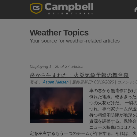
Weather Topics
Your source for weather-related articles
Displaying 1 - 20 of 27 articles
炎から生まれた：火災気象予報の舞台裏
著者：
Aspen Nielsen
| 最終更新日: 03/16/2026 | コメント: 
車の窓から無造作に投げ
倒れた電線。乾ききった
つの火花だけだ。 一瞬
つれ、専門家チームが迅
持つ精鋭消防隊が地形を
資源を調整する。保険会
ニュース映像にはほとん
定を左右するもう一つのチームが存在する。それは、火