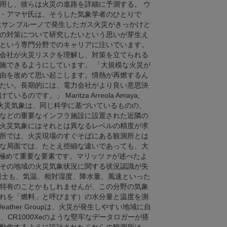
用し、彼らは火災の進路を詳細に予測する。 ウ
・アマヤ氏は、そうした気象学者のひとりで
年にサンブルーノで発生したガス火災がきっかけと
の対策について研究したいという思いが芽生え
という専門分野でのキャリアに注いでいます。
会社が火災リスクを理解し、対策を立てられる
施できるようにしています。 「大規模な火災が
由を改めて思い起こします。情熱が再燃するん
たい。長期的には、電力会社がより良い意思決
す。」 Maritza Arreola Amaya,
報の違い 火災気象は、同じ科学に基づいているものの、
などの重要なインフラ施設に設置された近隣の
火災気象にはそれとは異なるレベルの精度が求
所では、火災現場のすぐそばにある観測所とは
な局面では、たとえ些細な違いであっても、大
極めて重要な要素です。マリッツァが述べたよ
その地域の火災気象状況に関する状況認識が失
報士も、気温、相対湿度、降水量、風速といった
特有のことかもしれませんが、この分野の気象
れを「燃料」と呼びます）の水分量と温度を測
eather Groupは、火災が発生しやすい地域に自
CR1000Xeのような堅牢なデータロガーが搭