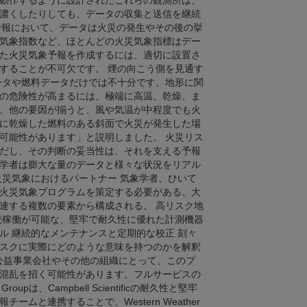
動作するように設計されたこれらの観測所は、
濃くしたりしても、データの収集と送信を継続
p 火災気象予報において、データは火災の発生やその後の挙
気象指数など、ほとんどの火災気象指標はデー
た火災気象予報を作成するには、適切に設置さ
することが不可欠です。 煙の向こう側を見通す
ータや燃料データだけでは不十分です。地形に関
の危険性が高まるには、極端に高温、乾燥、ま
、他の要因が揃うと、風や気温が中程度でも火
に乾燥した燃料のある斜面で火災が発生した場
可能性があります」と説明しました。 火災リス
だし、その判断の妥当性は、それを支える予報
学者は膨大な量のデータと様々な状況をリアル
火災気象におけるパートナー 気象学者、ひいて
火災気象プログラムを策定する必要がある。大
連する複数の要素から構成される。 高リスク地
続稼働が可能な、堅牢で耐久性に優れた計測機器
ル 継続的なメンテナンスと定期的な校正 刻々
スクに実際にどのような意味を持つのかを解釈
の公益事業会社やその他の組織にとって、このプ
混乱を招く可能性があります。フルサービスの
upは、Campbell Scientificの耐久性と堅牢
ムと連携することで、Western Weather