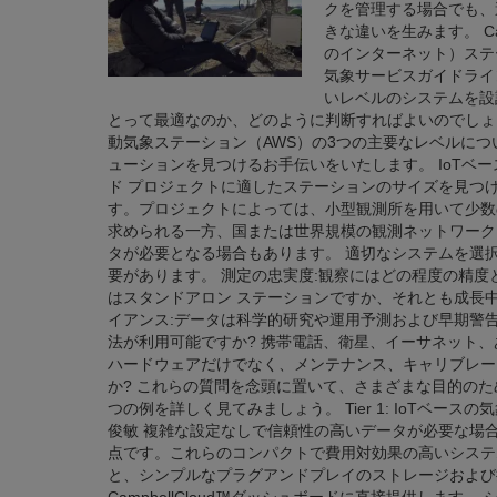
クを管理する場合でも、
きな違いを生みます。 Camp
のインターネット）ステ
気象サービスガイドライ
いレベルのシステムを設
とって最適なのか、どのように判断すればよいのでしょうか？この
動気象ステーション（AWS）の3つの主要なレベルに
ューションを見つけるお手伝いをいたします。 IoTベー
ド プロジェクトに適したステーションのサイズを見つ
す。プロジェクトによっては、小型観測所を用いて少数
求められる一方、国または世界規模の観測ネットワーク
タが必要となる場合もあります。 適切なシステムを選
要があります。 測定の忠実度:観察にはどの程度の精度
はスタンドアロン ステーションですか、それとも成長中
イアンス:データは科学的研究や運用予測および早期警告
法が利用可能ですか? 携帯電話、衛星、イーサネット、
ハードウェアだけでなく、メンテナンス、キャリブレー
か? これらの質問を念頭に置いて、さまざまな目的のための Cam
つの例を詳しく見てみましょう。 Tier 1: IoTベ
俊敏 複雑な設定なしで信頼性の高いデータが必要な場合
点です。これらのコンパクトで費用対効果の高いシステムは、Ca
と、シンプルなプラグアンドプレイのストレージおよび