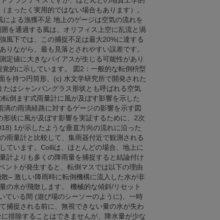
ストプラクティスですが、ほとんどの地質工学的
（まったく実用的ではない場合もあります）。
 風による漁獲不足 地上のゲージは空気の流れを
周囲を通過する風は、オリフィス上空に乱流と渦
強風下では、この捕捉不足は最大20%に達する
ありながら、最も見落とされやすい誤差です。
測定値に大きなバイアスが生じる可能性があり
視覚的に示しています。 図2：一般的な転倒枡型
の上面を持つ円筒形、(c) 水文学研究所で開発された
状またはシャンパングラス形状とも呼ばれる空気
形の転倒ます式雨量計に風が及ぼす影響を示した
mmの雨滴の雨滴経路に対するゲージの影響を示す図
の形状に風が及ぼす影響を実証するために、2次
2018) 1が示したような垂直方向の流れに沿った
の雨量計と比較して、集雨器付近で観測される
ています。Colliは、ほとんどの場合、地上に
量計よりも多くの降雨量を捕捉すると結論付け
いイベントが発生すると、転倒マスでは以下の理由
散– 激しい降雨時に転倒機構に流入した水が非
量の水が飛散します。 機械的な傾斜/リセット
いている間 (遊び場のシーソーのように)、一時
て捕捉される前に、無視できない量の水が失わ
完全に排除することはできませんが、降水量が少な