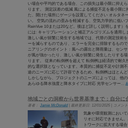
い場合や平均的である場合、この損失は最小限に抑えら
ります。 測定誤差の低減 風による捕捉不足を最小限に
た、開けた場所にゲージを設置してください オルタネ
い。 空気の流れの歪みを軽減する、空気力学的に低いプロファイル
RainVue 10または20など。後ほど詳しく説明しま
には: キャリブレーションと補正アルゴリズムを適用し
激しい嵐が頻繁に発生する地域では、代替の測定技術を
ーを減らすものであり、エラーを完全に排除するもので
ニアリングのポイント：風への露出と降雨量は、センサ
が風が強かったり、激しい嵐が頻繁に発生したりする場
ります。 従来の転倒桝を超えて 転倒桝は経済的で耐
的な選択肢となっています。本質的に捕捉不足や計測不
途のニーズに応じて許容できるため、転倒桝はほとんど
しかしながら、プロジェクトのニーズによっては、他の技
あらゆる降水強度と降水タイプに対応 光学センサー...
地域ごとの洞察から世界基準まで：自分に
著者：
Jamie McDonald
| 最終更新日: 12/01/2025 | コメント:
気象や環境観測において
リオに対応できません。
トワークに拡大する場合