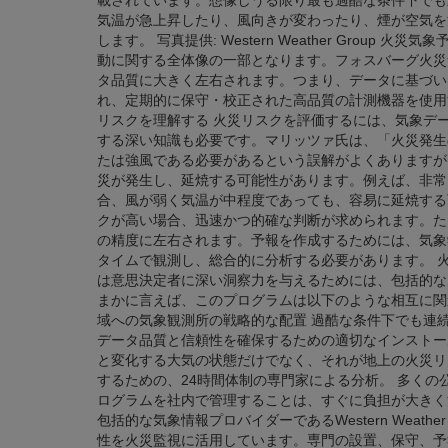
載されています。想像しうる限り最も過酷な条件下でも
気温が急上昇したり、風向きが変わったり、煙が空気を
します。 写真提供: Western Weather Grou
動に関する全体像の一部となります。フォスバーグ火災
タ品質に大きく左右されます。つまり、データに基づい
れ、定期的に保守・校正された高品質の計測機器を使用
リスクを理解する 火災リスクを評価するには、気象デ
する深い知識も必要です。マリッツァ氏は、「火災発生
たは強風である必要があるという誤解がよくありますが
災が発生し、延焼する可能性があります。例えば、非常
合、風が弱く気温が中程度であっても、容易に延焼する
クが高い場合、迅速かつ的確な判断が求められます。た
の精度に左右されます。予報を作成するためには、気象
タイムで観測し、総合的に分析する必要があります。 
は意思決定者に深い洞察力を与えるためには、包括的な
まかに言えば、このプログラムは以下のような相互に関
域への気象観測所の戦略的な配置 過酷な条件下でも連
データ品質と信頼性を確保するための適切なインストー
と変化する大気の状態だけでなく、それが地上の火災リ
するための、24時間体制の専門家による分析。 多く
ログラムを社内で管理することは、すぐに負担が大きく
包括的な気象情報プロバイダーであるWestern Weather Gro
性を火災監視に活用しています。専門の設置、保守、予報チー