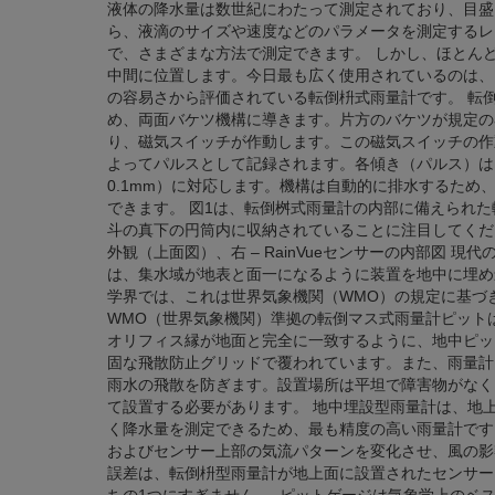
液体の降水量は数世紀にわたって測定されており、目盛
ら、液滴のサイズや速度などのパラメータを測定するレ
で、さまざまな方法で測定できます。 しかし、ほとん
中間に位置します。今日最も広く使用されているのは、
の容易さから評価されている転倒枡式雨量計です。 転
め、両面バケツ機構に導きます。片方のバケツが規定の
り、磁気スイッチが作動します。この磁気スイッチの作
よってパルスとして記録されます。各傾き（パルス）は、
0.1mm）に対応します。機構は自動的に排水するため
できます。 図1は、転倒桝式雨量計の内部に備えられ
斗の真下の円筒内に収納されていることに注目してください。
外観（上面図）、右 – RainVueセンサーの内部図 
は、集水域が地表と面一になるように装置を地中に埋め
学界では、これは世界気象機関（WMO）の規定に基づ
WMO（世界気象機関）準拠の転倒マス式雨量計ピット
オリフィス縁が地面と完全に一致するように、地中ピッ
固な飛散防止グリッドで覆われています。また、雨量計
雨水の飛散を防ぎます。設置場所は平坦で障害物がなく
て設置する必要があります。 地中埋設型雨量計は、地
く降水量を測定できるため、最も精度の高い雨量計です
およびセンサー上部の気流パターンを変化させ、風の影
誤差は、転倒枡型雨量計が地上面に設置されたセンサー