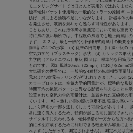
ちの1つにすぎません。 ピットゲージは気象学上のベ
モニタリングサイトではほとんど実用的ではありません
標準傾斜バケット使用時の一般的なエラーの原因 #1 –
妨げ、風による漁獲不足につながります。 計器本体の
を発生させ、液滴を漏斗から逸らす可能性があります。
こともあり、これは液体降水量測定において最も重要で
特に風の強い場所では、中程度の風速でも地上雨量計の
ます。 図 2 は、最も一般的な転倒枡式雨量計の概要を
雨量計の4つの形状 – (a) 従来の円筒形、(b) 漏斗状
空気力学的（プラスチック）形状、(d) カリックス形
力学的（アルミニウム）形状 図 3 は、標準的な円筒
ものです。 図3: 風速10m/s（22mph）における2
大気研究の世界では、一般的な4種類の転倒枡型雨量計
元および3次元モデリングが行われてきました。Colli (
カラープロットは、空気力学的雨量計が、標準的な形状
時間平均の気流パターンに異なる影響を与えることを示し
設置された空気力学的雨量計は、並置された直線状の雨
ています。 #2 – 激しい雨の際の測定不足 強度の高
により降雨の一部を逃してしまう可能性があります。 飛
常に速く流入するため、転倒が起こる前に無視できない
サイクル中に失われる水– 傾斜機構が一方から他方へ動
的に水を貯蔵するために利用できる較正済み容量によっ
れます (したがって、測定されません)。 測定不足は