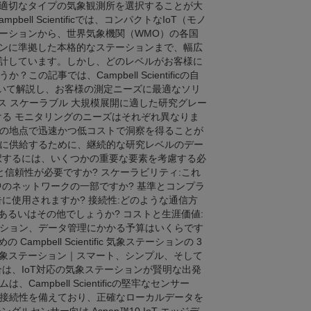
適切なタイプの気象観測所を選択することが大
bell Scientificでは、コンパクトなIoT（モノ
ーションから、世界気象機関（WMO）の各国
ンに準拠した本格的なステーションまで、幅広
計しています。しかし、どのレベルがお客様に
記事では、Campbell Scientificの自
ついて解説し、お客様の測定ニーズに最適なソリ
ス スケーラブル 大規模展開に適した研究グレー
ける モニタリングのニーズはそれぞれ異なりま
の地点で迅速かつ低コストで洞察を得ることが
に供給するために、継続的な研究レベルのデー
択するには、いくつかの重要な要素を考慮する必
と信頼性が必要ですか? スケーラビリティ:これ
のネットワークの一部ですか? 基準とコンプラ
に使用されますか? 接続性:どのような通信方
あるいはその他でしょうか? コストと生涯価値:
ション、データ管理にかかる予算はいくらです
pbell Scientific 気象ステーションの 3
ースの気象ステーション｜スマート、シンプル、そして
は、IoT対応の気象ステーションが賢明な出発
mpbell Scientificの堅牢なセンサー
接続性を備えており、正確なローカルデータを