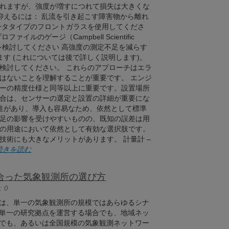
れますが、強度が増すにつれて損失は大きくな
抑えるには： 乱流を引き起こす障害物から離れ
ータタイプのフロントガラスを使用してくださ
のゲージ（Campbell Scientific
す）を検討してください 高強度の測定不足を減らす
ます (これについては後で詳しく説明します)。
検討してください。 これらのアプローチはエラ
はないことを理解することが重要です。 エンジ
ーの精度仕様と同等以上に重要です。設置場所
合は、センサーの選定と設置の詳細が重要にな
久性があり、導入も容易なため、依然として標準
足の影響を受けやすいものの、既知の誤差は用
の用途において依然として有効な選択肢です。
術にも大きなメリットがあります。 計量計 –
続きを読む
合った気象観測所の選び方
 0
は、単一の気象観測所の規模ではあらゆるシナ
単一の研究拠点を運営する場合でも、地域ネッ
でも、あるいは全国規模の気象観測ネットワー