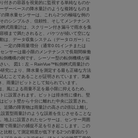
り付きの容器を視覚的に監視する単純なものか
ーザーベースの降水量計のような複雑なものま
どの降水量センサーは、これら2つの極端な例の
そのシンプルさ、信頼性、そしてメンテナンス
倒桝式雨量計は、スクリーン付き漏斗で雨水を集
容積まで満たされると、バケツが傾いて空にな
動は、データ収集システム（データロガー）に
一定の降雨量増分（通常0.01インチまたは
、センサーは最小限のメンテナンスで長期間稼働
た転倒機構の例です。シーソー型の転倒機構が漏
 図1：左 – RainVue™転倒桝式雨量計の
現代の研究により、降水量を測定する最も正確な方法
込むことであることが証明されています。気象
き、雨量計ピットとして知られています。
は、風による雨量不足を最小限に抑えるため、
トに設置されます。ピットは排水性に優れ、堅
はピット壁から十分に離れた中央に設置され、
、近隣の障害物は雨量計の高さの2倍以上離し
上設置型雨量計のような誤差を生じさせることな
。地上に設置されたセンサーは、センサー周囲
響で雨量計の捕捉不足を引き起こします。この
と比較して測定精度が低下する2つの要因のう