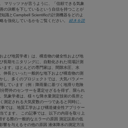
す。 マリッツァが言うように、「信頼できる気象
善の決断を下しているという自信を持つことが
知識とCampbell Scientificの計測機器をどのよ
戦略を強化しているかをご覧ください。
続きを読
および地質学者）は、構造物の健全性および地
び長期モニタリングに、自動化された現場計測
います。ほとんどの専門家は、間隙水圧、水
、伸長といった一般的な地下および構造物の測
かし、多くのプロジェクトでは、大気パラメー
用しています（例：降雨量に基づく地滑り危険
門分野外のセンサーを選定せざるを得ず、限られ
、気象学者は、様々な降水量測定技術の長所と
く測定される大気変数の一つであると同時に、
記事では、地質工学および構造健全性アプリケー
当てます。 この記事では、以下の内容を取り上
用する際の一般的なエラーの原因 測定誤差の低
に影響を与えるその他の原因 液体降水の測定方法