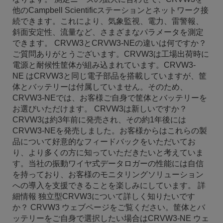
他のCampbell Scientificステーションとネットワーク接
続できます。これにより、気象監視、電力、雷警報、
斜面安定性、流量など、さまざまなパラメータを測定
できます。 CRVW3とCRVW3-NEの違いは何ですか？
ご質問ありがとうございます。CRVW3は工場出荷時に
電源と耐候性筐体が組み込まれています。CRVW3-
NE はCRVW3と同じ電子部品を搭載していますが、筐
体とバッテリーは付属していません。そのため、
CRVW3-NEでは、お客様ご自身で筐体とバッテリーを
お選びいただけます。 CRVW3は新しいですか？
CRVW3は約3年前に発売され、その約1年後には
CRVW3-NEを発売しました。お客様からはこれらの製
品について好意的なフィードバックをいただいてお
り、より多くの方に知っていただきたいと考えていま
す。当社の振動ワイヤ式データロガーの性能には自信
を持っており、お客様のモニタリングソリューション
への導入を支援できることを楽しみにしています。 詳
細情報 独立型CRVW3について詳しく知りたいです
か？ CRVW3 ウェブページをご覧ください。筐体とバ
ッテリーをご自身で選択したい場合はCRVW3-NE ウェ