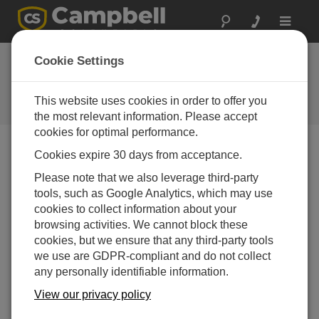
Toggle
navigat
Cookie Settings
Campbell Scientific ブログ
役立つハウツー情報と専門家のアドバイス
This website uses cookies in order to offer you
the most relevant information. Please accept
cookies for optimal performance.
Cookies expire 30 days from acceptance.
Blog Menu
Please note that we also leverage third-party
tools, such as Google Analytics, which may use
Displaying 1 - 14 of 14 articles tagged with:
PakBus
cookies to collect information about your
®
PakBus
暗号化 でデータを安全に保つ方法：パ
browsing activities. We cannot block these
ート3
cookies, but we ensure that any third-party tools
著者：
Shaurya Rastogi
| 最終更新日: 12/15/2025 | コメント:
we use are GDPR-compliant and do not collect
0
any personally identifiable information.
このシリーズの 3 番目で最
View our privacy policy
後のブログ記事では、自動
監視プラットフォームを安