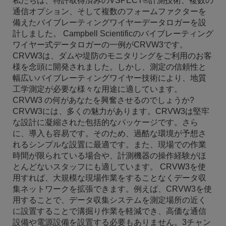
私たちは、特許取得済みのVSPECT®計測技術、複数の
通信オプション、そして複数のフォームファクターを
備えたバイブレーティングワイヤーデータロガーを設
計しました。 Campbell Scientificのバイブレーティング
ワイヤー式データロガーの一例がCRVW3です。
CRVW3は、ダムや堤防のモニタリングをご利用のお客
様を念頭に開発されました。しかし、測定の信頼性と
幅広いバイブレーティングワイヤー技術により、地質
工学測定が必要な様々な用途に適しています。
CRVW3 の何があなたを興奮させるのでしょうか?
CRVW3には、多くの魅力があります。CRVW3は堅牢
な設計に凝縮された包括的なパッケージです。さら
に、導入も容易です。そのため、過酷な環境が予想さ
れるシンプルな設置に最適です。また、現場での作業
時間が限られている場合や、計測機器の操作経験がほ
とんどないスタッフにも適しています。 CRVW3を使
用すれば、大規模な現場作業をすることなくデータ収
集ネットワークを拡張できます。例えば、CRVW3を使
用することで、データ収集システムを測定場所の近く
に設置することで溝掘り作業を軽減でき、高価な通信
設備や電源設備を設置する必要もありません。3チャン