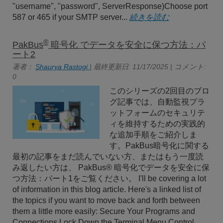
"username", "password", ServerResponse)Choose port
587 or 465 if your SMTP server...
続きを読む
®
PakBus
暗号化 でデータを安全に保つ方法：パ
ート2
著者：
Shaurya Rastogi
| 最終更新日: 11/17/2025 | コメント:
0
このシリーズの2回目のブロ
グ記事では、自動監視プラ
ットフォームのセキュリテ
ィを維持するための実践的
な追加手順をご紹介しま
す。PakBus暗号化に関する
最初の記事をまだ読んでいない方、またはもう一度読
み返したい方は、 PakBus® 暗号化でデータを安全に保
つ方法：パート1をご覧ください。 I'll be covering a lot
of information in this blog article. Here's a linked list of
the topics if you want to move back and forth between
them a little more easily: Secure Your Programs and
Connections Lock Down the Terminal Menu Control