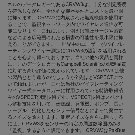
ネルのデータロガーであるCRVW3は、十分な測定密度
を確保しながら、全体的な機器要件とコストを最小限
に抑えます。 CRVW3に内蔵された無線機能を使用す
ることで、監視ネットワーク内でワイヤレス通信が可
能になります。これにより、例えば電圧サージや落雷
などによる広範囲にわたる損害の可能性を最小限に抑
えることができます。 世界中のユーザーがバイブレ
ーティングワイヤー測定にCRVW3の設計を活用される
ことを心より願っております。当社の他の製品と同様
に、このデータロガーもCampbell Scientificの測定品質
に対する高い評価に支えられています。 CRVW3 は他
の製品とどう違うのでしょうか? 先ほどVSPECTにつ
いて触れましたが、これは当社のバイブレーティング
ワイヤー式データロガーに採用されている特許取得済
みのVSPECT測定技術です。VSPECT技術はスペクト
ル解析技術を用いて、伝送線、発電機、ポンプ、長い
ケーブル、劣化したセンサー信号などによって発生す
るノイズを除去します。測定ノイズをさらに除去する
には、CRVW3をセンサーの特定の周波数範囲のみを
「監視」するように設定できます。 CRVW3はPakBus