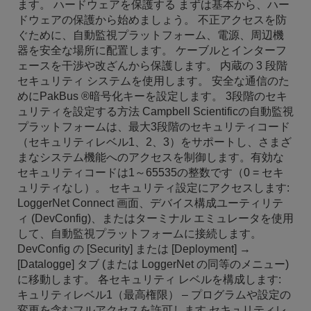
ます。 ハードウェアを保護する まずは基本から、ハー
ドウェアの保護から始めましょう。 不正アクセスを防
ぐために、自動監視プラットフォーム、電源、周辺機
器を安全な場所に配置します。 ケーブルとインターフ
ェースを干渉や改ざんから保護します。 内蔵の 3 段階
セキュリティ システムを使用します。 安全な通信のた
めにPakBus ®暗号化キーを設定します。 3段階のセキ
ュリティを設定する方法 Campbell Scientificの自動監視
プラットフォームは、最大3段階のセキュリティコード
（セキュリティレベル1、2、3）をサポートし、さまざ
まなシステム機能へのアクセスを制御します。有効な
セキュリティコードは1～65535の整数です（0 = セキ
ュリティなし）。 セキュリティ設定にアクセスします:
LoggerNet Connect 画面、デバイス構成ユーティリテ
ィ (DevConfig)、またはターミナル エミュレータを使用
して、自動監視プラットフォームに接続します。
DevConfig の [Security] または [Deployment] →
[Datalogge] タブ (または LoggerNet の同等のメニュー)
に移動します。 各セキュリティ レベルを構成します:
キュリティレベル1（最高権限） – プログラムや設定の
変更を含むフルアクセスを許可します セキュリティレ