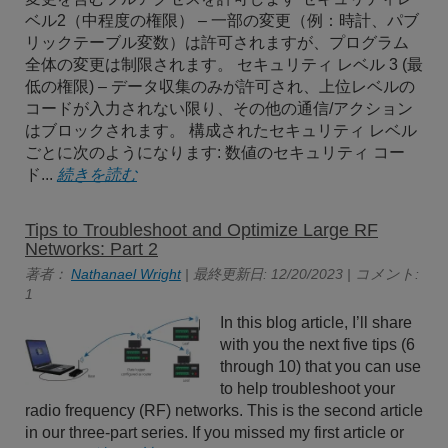
ベル2（中程度の権限） – 一部の変更（例：時計、パブ
リックテーブル変数）は許可されますが、プログラム
全体の変更は制限されます。 セキュリティ レベル 3 (最
低の権限) – データ収集のみが許可され、上位レベルの
コードが入力されない限り、その他の通信/アクション
はブロックされます。 構成されたセキュリティ レベル
ごとに次のようになります: 数値のセキュリティ コー
ド...
続きを読む
Tips to Troubleshoot and Optimize Large RF
Networks: Part 2
著者：
Nathanael Wright
| 最終更新日: 12/20/2023 | コメント:
1
In this blog article, I’ll share
with you the next five tips (6
through 10) that you can use
to help troubleshoot your
radio frequency (RF) networks. This is the second article
in our three-part series. If you missed my first article or