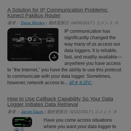
A Solution for IP Communication Problems:
Konect PakBus Router
著者：
Dana Worley
| 最終更新日: 04/05/2017 | コメント: 0
IP communication has
significantly changed the
way many of us access our
data loggers. It is reliable,
fast, and readily available—
anywhere you have access
to "the Internet," you have the ability to use this protocol
to communicate with your data logger. Sometimes,
however, network access to...
続きを読む
How to Use Callback Capability So Your Data
Logger Initiates Data Retrieval
著者：
Jacob Davis
| 最終更新日: 02/22/2017 | コメント: 8
Have you come across situations
where you want your data logger to