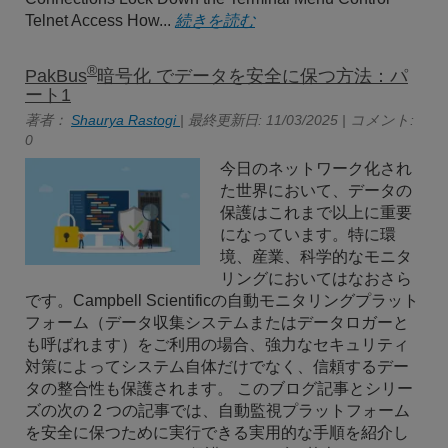
Telnet Access How...
続きを読む
®
PakBus
暗号化 でデータを安全に保つ方法：パ
ート1
著者：
Shaurya Rastogi
| 最終更新日: 11/03/2025 | コメント:
0
今日のネットワーク化され
た世界において、データの
保護はこれまで以上に重要
になっています。特に環
境、産業、科学的なモニタ
リングにおいてはなおさら
です。Campbell Scientificの自動モニタリングプラット
フォーム（データ収集システムまたはデータロガーと
も呼ばれます）をご利用の場合、強力なセキュリティ
対策によってシステム自体だけでなく、信頼するデー
タの整合性も保護されます。 このブログ記事とシリー
ズの次の 2 つの記事では、自動監視プラットフォーム
を安全に保つために実行できる実用的な手順を紹介し