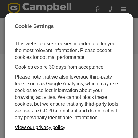
Toggle
navigat
Cookie Settings
Campbell Scientific ブログ
役立つハウツー情報と専門家のアドバイス
This website uses cookies in order to offer you
the most relevant information. Please accept
cookies for optimal performance.
Cookies expire 30 days from acceptance.
Blog Menu
Please note that we also leverage third-party
tools, such as Google Analytics, which may use
Displaying 1 - 1 of 1 articles tagged with:
TIM
cookies to collect information about your
Understanding the Roles of Data Loggers, RTUs,
browsing activities. We cannot block these
PLCs, and PACs
cookies, but we ensure that any third-party tools
著者：
Jacob Davis
| 最終更新日: 02/28/2018 | コメント: 1
we use are GDPR-compliant and do not collect
any personally identifiable information.
Now and then, someone will
ask if a Campbell Scientific
View our privacy policy
data logger can be used in