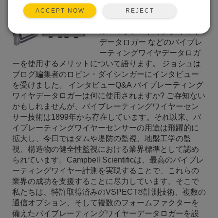
ネージャーであるジョシュ・
REJECT
ACCEPT NOW
ブラウンがCRVW3 3チャンネ
ルバイブレーティングワイヤ
データロガー などのバイブレ
ーティングワイヤデータロガ
ーを使用するメリットについて語ります。 ジョシュは
ブログ編集者のロビン・ダイシンガーにインタビュー
を受けました。 インタビューQ&A バイブレーティング
ワイヤデータロガーは何に使用されますか? ご存知ない
かもしれませんが、バイブレーティングワイヤーセン
サー技術は1899年から存在しています。それ以来、バ
イブレーティングワイヤーセンサーの用途は飛躍的に
拡大し、今日ではダムや堤防の監視、地盤工学の監
視、構造物の健全性監視における業界標準として認め
られています。Campbell Scientificは、最高のバイブレ
ーティングワイヤー計測を実現することで、これらの
業界の成功を支援することに尽力しています。そこで
私たちは、特許取得済みのVSPECT®計測技術、複数の
通信オプション、そして複数のフォームファクターを
備えたバイブレーティングワイヤーデータロガーを設