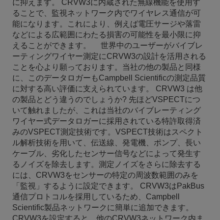
に抑えます。 CRVW3に内蔵された無線機能を使用す
ることで、監視ネットワーク内でワイヤレス通信が可
能になります。これにより、例えば電圧サージや落雷
などによる広範囲にわたる損害の可能性を最小限に抑
えることができます。 世界中のユーザーがバイブレ
ーティングワイヤー測定にCRVW3の設計を活用される
ことを心より願っております。当社の他の製品と同様
に、このデータロガーもCampbell Scientificの測定品質
に対する高い評価に支えられています。 CRVW3 は他
の製品とどう違うのでしょうか? 先ほどVSPECTにつ
いて触れましたが、これは当社のバイブレーティング
ワイヤー式データロガーに採用されている特許取得済
みのVSPECT測定技術です。VSPECT技術はスペクト
ル解析技術を用いて、伝送線、発電機、ポンプ、長い
ケーブル、劣化したセンサー信号などによって発生す
るノイズを除去します。測定ノイズをさらに除去する
には、CRVW3をセンサーの特定の周波数範囲のみを
「監視」するように設定できます。 CRVW3はPakBus
通信プロトコルを採用しているため、Campbell
Scientific製品ネットワークに簡単に追加できます。
CRVW3を設定すると、他のCRVW3ネットワーク内ま