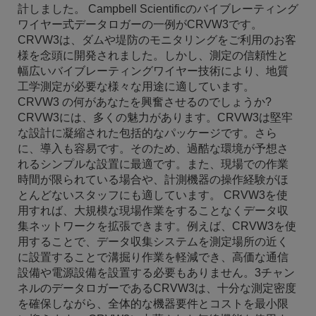
計しました。 Campbell Scientificのバイブレーティング
ワイヤー式データロガーの一例がCRVW3です。
CRVW3は、ダムや堤防のモニタリングをご利用のお客
様を念頭に開発されました。しかし、測定の信頼性と
幅広いバイブレーティングワイヤー技術により、地質
工学測定が必要な様々な用途に適しています。
CRVW3 の何があなたを興奮させるのでしょうか?
CRVW3には、多くの魅力があります。CRVW3は堅牢
な設計に凝縮された包括的なパッケージです。さら
に、導入も容易です。そのため、過酷な環境が予想さ
れるシンプルな設置に最適です。また、現場での作業
時間が限られている場合や、計測機器の操作経験がほ
とんどないスタッフにも適しています。 CRVW3を使
用すれば、大規模な現場作業をすることなくデータ収
集ネットワークを拡張できます。例えば、CRVW3を使
用することで、データ収集システムを測定場所の近く
に設置することで溝掘り作業を軽減でき、高価な通信
設備や電源設備を設置する必要もありません。3チャン
ネルのデータロガーであるCRVW3は、十分な測定密度
を確保しながら、全体的な機器要件とコストを最小限