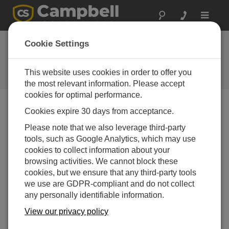
Toggle
navigat
Cookie Settings
Campbell Scientific ブログ
役立つハウツー情報と専門家のアドバイス
This website uses cookies in order to offer you
the most relevant information. Please accept
cookies for optimal performance.
Cookies expire 30 days from acceptance.
Blog Menu
Please note that we also leverage third-party
tools, such as Google Analytics, which may use
Displaying 1 - 1 of 1 articles tagged with:
CRVW3-NE
cookies to collect information about your
バイブレーティングワイヤデータロガーを使用す
browsing activities. We cannot block these
る理由は何ですか?
cookies, but we ensure that any third-party tools
著者：
Robin Deissinger
| 最終更新日: 02/14/2018 | コメント:
we use are GDPR-compliant and do not collect
0
any personally identifiable information.
この短いインタビューでは、
View our privacy policy
インフラストラクチャグルー
プのマーケットプロダクトマ