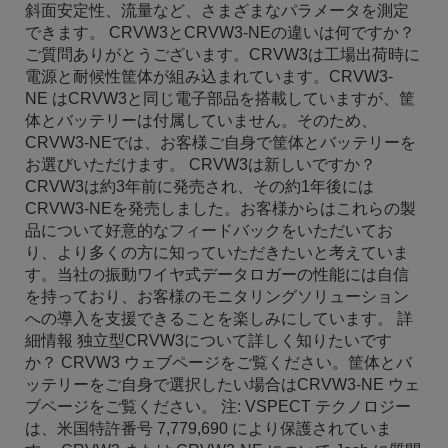
斜面安定性、流量など、さまざまなパラメータを測定
できます。 CRVW3とCRVW3-NEの違いは何ですか？
ご質問ありがとうございます。CRVW3は工場出荷時に
電源と耐候性筐体が組み込まれています。CRVW3-
NE はCRVW3と同じ電子部品を搭載していますが、筐
体とバッテリーは付属していません。そのため、
CRVW3-NEでは、お客様ご自身で筐体とバッテリーを
お選びいただけます。 CRVW3は新しいですか？
CRVW3は約3年前に発売され、その約1年後には
CRVW3-NEを発売しました。お客様からはこれらの製
品について好意的なフィードバックをいただいてお
り、より多くの方に知っていただきたいと考えていま
す。当社の振動ワイヤ式データロガーの性能には自信
を持っており、お客様のモニタリングソリューション
への導入を支援できることを楽しみにしています。 詳
細情報 独立型CRVW3について詳しく知りたいです
か？ CRVW3 ウェブページをご覧ください。筐体とバ
ッテリーをご自身で選択したい場合はCRVW3-NE ウェ
ブページをご覧ください。 注: VSPECT テクノロジー
は、米国特許番号 7,779,690 により保護されていま