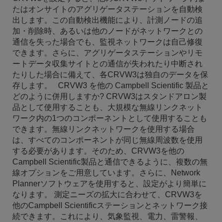
たはオンサイトのアグリゲータステーションを自動検
出します。この自動検出機能により、計測ノードの追
加・削除時、あるいは他のノードがネットワークとの
通信を失った場合でも、監視ネットワークは自己修復
できます。さらに、アグリゲータステーションやリモ
ートデータ収集サイトとの通信が失われたり中断され
たりした場合に備えて、各CRVW3は独自のデータを保
存します。 CRVW3 を他の Campbell Scientific 製品と
どのように併用しますか? CRVW3はスタンドアロン製
品として使用することも、大規模な無線リンクネット
ワーク内の1つのコンポーネントとして使用することも
できます。無線リンクネットワークを使用する場合
は、すべてのコンポーネントが同じ無線周波数を使用
する必要があります。そのため、CRVW3を他の
Campbell Scientific製品と通信できるように、複数の無
線オプションをご用意しています。さらに、Network
Plannerソフトウェアを使用すると、設定がより簡単に
なります。 測定ニーズの拡大に合わせて、CRVW3を
他のCampbell Scientificステーションとネットワーク接
続できます。これにより、気象監視、電力、雷警報、