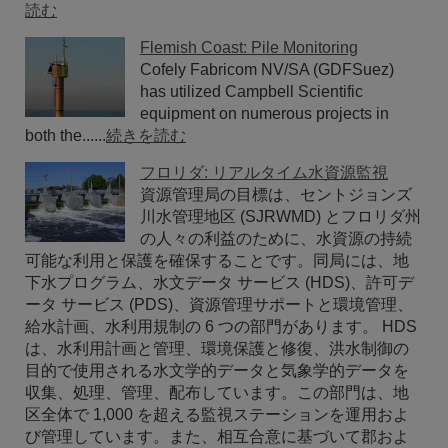
読む
Flemish Coast: Pile Monitoring
Cofely Fabricom NV/SA (GDFSuez)
has utilized Campbell Scientific
equipment on numerous projects in
both the......
続きを読む
フロリダ: リアルタイム水資源監視
資源管理局の目標は、セントジョンズ
川水管理地区 (SJRWMD) とフロリダ州
の人々の利益のために、水資源の持続
可能な利用と保護を確保することです。同局には、地
下水プログラム、水文データ サービス (HDS)、許可デ
ータ サービス (PDS)、資源管理サポートと環境管理、
給水計画、水利用規制の 6 つの部門があります。 HDS
は、水利用計画と管理、環境保護と修復、洪水制御の
目的で使用される水文学的データと気象学的データを
収集、処理、管理、配布しています。この部門は、地
区全体で 1,000 を超える監視ステーションを運用およ
び管理しています。また、相互合意に基づいて郡およ