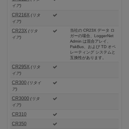
イア)
CR216X
(リタ
イア)
CR23X
当社の CR23X データ ロ
(リタ
ガーの場合、LoggerNet
イア)
Admin は混合アレイ、
PakBus、および TD オペ
レーティング システムと
互換性があります。
CR295X
(リタ
イア)
CR300
(リタイ
ア)
CR3000
(リタ
イア)
CR310
CR350