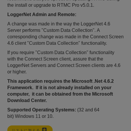
the install or upgrade to RTMC Pro v5.0.1.
LoggerNet Admin and Remote:
A change was made in the way the LoggerNet 4.6
Server performs "Custom Data Collection". A
corresponding change was made in the Connect Screen
4.6 client "Custom Data Collection" functionality.
If you require "Custom Data Collection" functionality
with the Connect Screen client, assure that the
LoggerNet Servers and Connect Screen clients are 4.6
or higher.
This application requires the Microsoft .Net 4.6.2
Framework. If it is not already installed on your
computer, it can be obtained from the Microsoft
Download Center.
Supported Operating Systems:
(32 and 64
bit)
Windows 11 or 10.
リストに加える