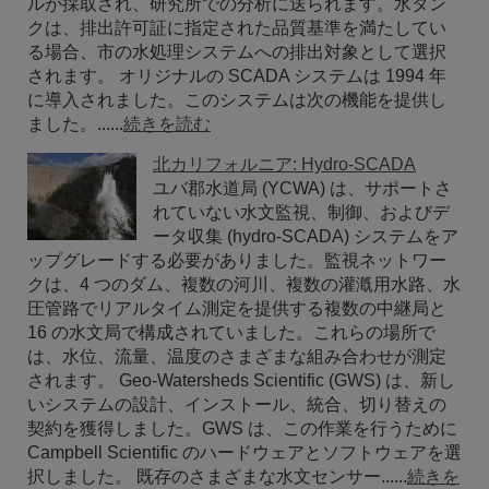
ルが採取され、研究所での分析に送られます。水タン
クは、排出許可証に指定された品質基準を満たしてい
る場合、市の水処理システムへの排出対象として選択
されます。 オリジナルの SCADA システムは 1994 年
に導入されました。このシステムは次の機能を提供し
ました。......
続きを読む
北カリフォルニア: Hydro-SCADA
ユバ郡水道局 (YCWA) は、サポートさ
れていない水文監視、制御、およびデ
ータ収集 (hydro-SCADA) システムをア
ップグレードする必要がありました。監視ネットワー
クは、4 つのダム、複数の河川、複数の灌漑用水路、水
圧管路でリアルタイム測定を提供する複数の中継局と
16 の水文局で構成されていました。これらの場所で
は、水位、流量、温度のさまざまな組み合わせが測定
されます。 Geo-Watersheds Scientific (GWS) は、新し
いシステムの設計、インストール、統合、切り替えの
契約を獲得しました。GWS は、この作業を行うために
Campbell Scientific のハードウェアとソフトウェアを選
択しました。 既存のさまざまな水文センサー......
続きを