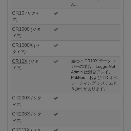
ん。
CR10
(リタイ
ア)
CR1000
(リタ
イア)
CR1000X
(リ
タイア)
CR10X
当社の CR10X データロ
(リタ
ガーの場合、LoggerNet
イア)
Admin は混合アレイ、
PakBus、および TD オペ
レーティング システムと
互換性があります。
CR200X
(リタ
イア)
CR206X
(リタ
イア)
CR211X
(リタ