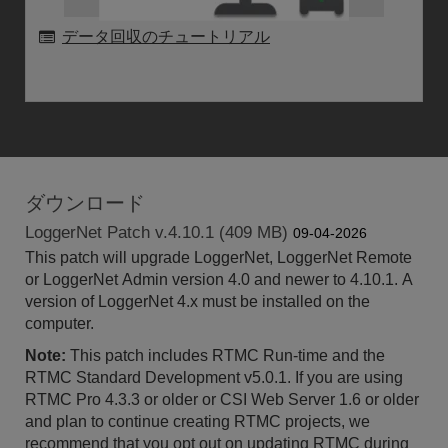
データ回収のチュートリアル
ダウンロード
LoggerNet Patch v.4.10.1 (409 MB)
09-04-2026
This patch will upgrade LoggerNet, LoggerNet Remote
or LoggerNet Admin version 4.0 and newer to 4.10.1. A
version of LoggerNet 4.x must be installed on the
computer.
Note:
This patch includes RTMC Run-time and the
RTMC Standard Development v5.0.1. If you are using
RTMC Pro 4.3.3 or older or CSI Web Server 1.6 or older
and plan to continue creating RTMC projects, we
recommend that you opt out on updating RTMC during