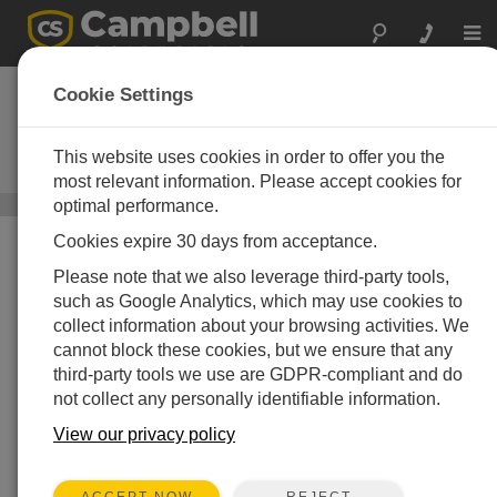
Togg
navi
LoggerNet Admin
Cookie Settings
管理者用データロガーサポートソ
フトウェア（サーバーとクライア
This website uses cookies in order to offer you the
ント）
most relevant information. Please accept cookies for
optimal performance.
サーバベースのソフトウェア
/ LoggerNet Admin
Cookies expire 30 days from acceptance.
Please note that we also leverage third-party tools,
such as Google Analytics, which may use cookies to
collect information about your browsing activities. We
cannot block these cookies, but we ensure that any
third-party tools we use are GDPR-compliant and do
not collect any personally identifiable information.
View our privacy policy
REJECT