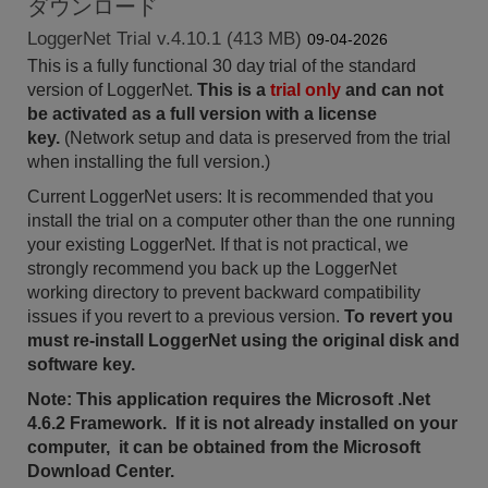
ダウンロード
LoggerNet Trial v.4.10.1 (413 MB)
09-04-2026
This is a fully functional 30 day trial of the standard
version of LoggerNet.
This is a
trial only
and can not
be activated as a full version with a license
key.
(Network setup and data is preserved from the trial
when installing the full version.)
Current LoggerNet users: It is recommended that you
install the trial on a computer other than the one running
your existing LoggerNet. If that is not practical, we
strongly recommend you back up the LoggerNet
working directory to prevent backward compatibility
issues if you revert to a previous version.
To revert you
must re-install LoggerNet using the original disk and
software key.
Note: This application requires the Microsoft .Net
4.6.2 Framework. If it is not already installed on your
computer, it can be obtained from the Microsoft
Download Center.