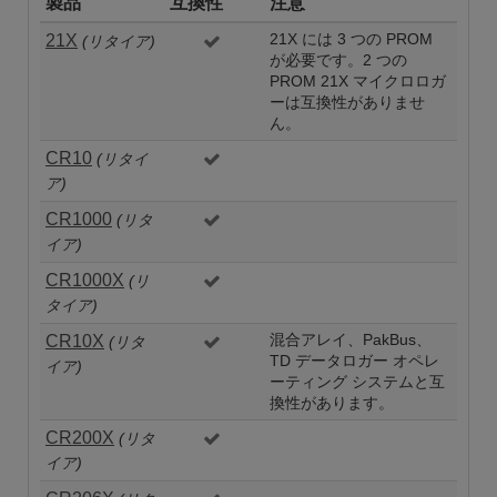
製品
互換性
注意
21X
21X には 3 つの PROM
(リタイア)
が必要です。2 つの
PROM 21X マイクロロガ
ーは互換性がありませ
ん。
CR10
(リタイ
ア)
CR1000
(リタ
イア)
CR1000X
(リ
タイア)
CR10X
混合アレイ、PakBus、
(リタ
TD データロガー オペレ
イア)
ーティング システムと互
換性があります。
CR200X
(リタ
イア)