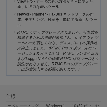
View Pro - データの表示方法がさらに増えた、
新しい強力な表示ツール
Network Planner - PakBus ネットワークの作
成、モデリング、検証を可能にする新しいツー
ル
RTMC がアップグレードされました。計算式を
構築するための機能が追加され、レイアウト ツ
ールバーが新しくなり、ディスプレイの操作性
が向上しました。
(RTMC Pro 作成ツールのバ
ージョン 1.X から 2.X は、RTMC ランタイムお
よび LoggerNet 4 の標準 RTMC 作成ツールと互
換性がありません。RTMC Pro のアップグレー
ドは別途購入する必要があります。)
仕様
オペレーティング
Windows 11 、10 (32 ビットお