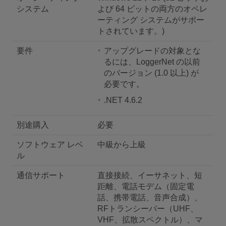
システム
よび 64 ビットの両方のオペレ
ーティング システムがサポー
トされています。)
要件
アップグレードの対象とな
るには、LoggerNet の以前
のバージョン (1.0 以上) が
必要です。
.NET 4.6.2
別途購入
必要
ソフトウェア レベ
中級から上級
ル
通信サポート
直接接続、イーサネット、短
距離、電話モデム（固定電
話、携帯電話、音声合成）、
RFトランシーバー（UHF、
VHF、拡散スペクトル）、マ