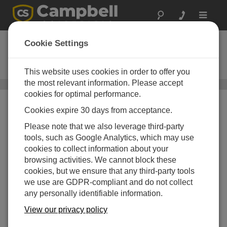
Toggle
navigat
LoggerNet/U
Cookie Settings
最新バージョンへのアップグレー
ド
This website uses cookies in order to offer you
the most relevant information. Please accept
一般的なプログラミングとデータ収集
/ LoggerNet/U
cookies for optimal performance.
Cookies expire 30 days from acceptance.
Please note that we also leverage third-party
tools, such as Google Analytics, which may use
cookies to collect information about your
browsing activities. We cannot block these
cookies, but we ensure that any third-party tools
we use are GDPR-compliant and do not collect
any personally identifiable information.
View our privacy policy