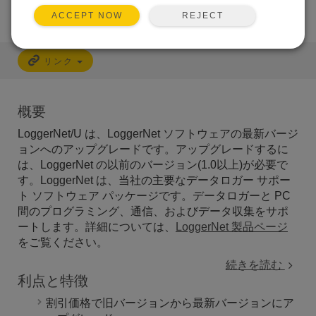
REJECT
ACCEPT NOW
リンク
概要
LoggerNet/U は、LoggerNet ソフトウェアの最新バージ
ョンへのアップグレードです。アップグレードするに
は、LoggerNet の以前のバージョン(1.0以上)が必要で
す。LoggerNet は、当社の主要なデータロガー サポー
ト ソフトウェア パッケージです。データロガーと PC
間のプログラミング、通信、およびデータ収集をサポ
ートします。詳細については、
LoggerNet 製品ページ
をご覧ください。
続きを読む
利点と特徴
割引価格で旧バージョンから最新バージョンにア