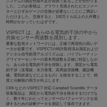
システムの測定性能不足が原因であることが分かりま
した。このお客様は、グラウト充填されたピエゾメー
ターとひずみゲージの交換が必要ないことにご満足い
ただけました。交換すると、100万ドル以上の人件費と
時間がかかっていたはずです。
VSPECT は、あらゆる電気的干渉の中から
共振センサー周波数を識別します。
重要な監視ネットワークには、正確で再現性の高いデ
ータが必要です。VSPECTの特許取得済み測定および
デジタル信号処理アルゴリズムは、バイブレーティン
グワイヤーセンサーの基本周波数を正確に特定しなが
ら、あらゆる電気的干渉を排除します。測定から電気
的干渉（送電線、水力発電、高周波溶接機、建設機
械、電気鉄道などによるもの）を除去することで、精
度と分解能の両方が向上します。
CR6 などの VSPECT 対応 Campbell Scientific データ
収集製品は、測定から電気的干渉を除去するだけでな
く、数十年にわたってセンサーのパフォーマンスを追
跡するための診断データを測定して保存できます。