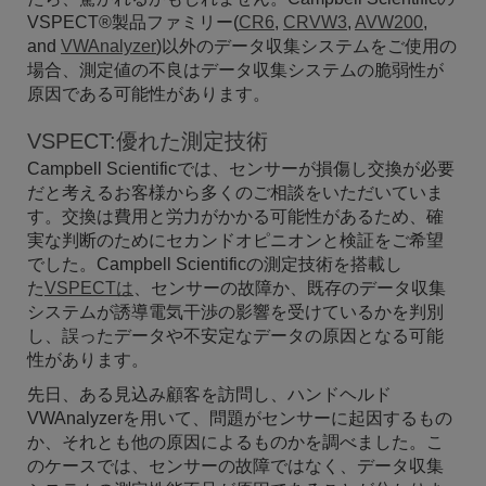
VSPECT®製品ファミリー(
CR6
,
CRVW3
,
AVW200
,
and
VWAnalyzer
)以外のデータ収集システムをご使用の
場合
、測定
値の
不良は
データ収集
システムの脆弱性が
原因である可能性があります。
VSPECT:
優れた測定技術
Campbell Scientificでは、センサーが損傷し交換が必要
だと考えるお客様から多くのご相談をいただいていま
す。交換は費用と労力がかかる可能性があるため、確
実な判断のためにセカンドオピニオンと検証をご希望
でした。Campbell Scientificの測定技術を搭載し
た
VSPECTは
、センサーの故障か、既存のデータ収集
システムが誘導電気干渉の影響を受けているかを判別
し、誤ったデータや不安定なデータの原因となる可能
性があります。
先日、ある見込み顧客を訪問し、ハンドヘルド
VWAnalyzerを用いて、問題がセンサーに起因するもの
か、それとも他の原因によるものかを調べました。こ
のケースでは、センサーの故障ではなく、データ収集