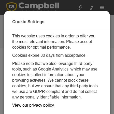
Toggle
navigat
Cookie Settings
VSPECT ®を使用した検証：不
良センサーか不良データか?
This website uses cookies in order to offer you
the most relevant information. Please accept
by
Jacqalyn Maughan
| 更新日: 04/06/2023 | コメント: 0
cookies for optimal performance.
Cookies expire 30 days from acceptance.
Blog Menu
Please note that we also leverage third-party
tools, such as Google Analytics, which may use
cookies to collect information about your
browsing activities. We cannot block these
cookies, but we ensure that any third-party tools
we use are GDPR-compliant and do not collect
any personally identifiable information.
View our privacy policy