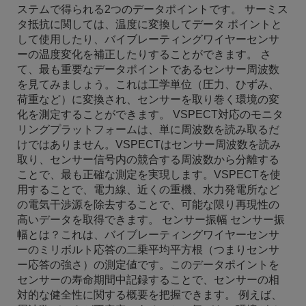
ステムで得られる2つのデータポイントです。 サーミス
タ抵抗に関しては、温度に変換してデータ ポイントと
して使用したり、バイブレーティングワイヤーセンサ
ーの温度変化を補正したりすることができます。 さ
て、最も重要なデータポイントであるセンサー周波数
を見てみましょう。これは工学単位（圧力、ひずみ、
荷重など）に変換され、センサーを取り巻く環境の変
化を測定することができます。 VSPECT対応のモニタ
リングプラットフォームは、単に周波数を読み取るだ
けではありません。VSPECTはセンサー周波数を読み
取り、センサー信号内の競合する周波数から分離する
ことで、最も正確な測定を実現します。VSPECTを使
用することで、電力線、近くの重機、水力発電所など
の電気干渉源を除去することで、可能な限り再現性の
高いデータを取得できます。 センサー振幅 センサー振
幅とは？これは、バイブレーティングワイヤーセンサ
ーのミリボルト応答の二乗平均平方根（つまりセンサ
ー応答の強さ）の測定値です。このデータポイントを
センサーの寿命期間中記録することで、センサーの相
対的な健全性に関する概要を把握できます。 例えば、