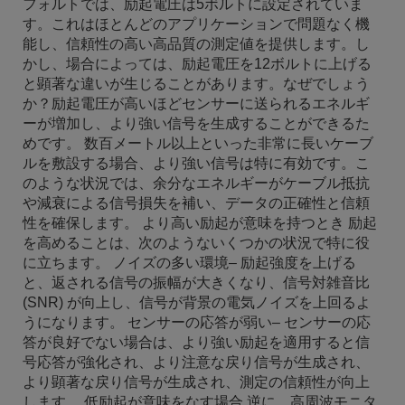
フォルトでは、励起電圧は5ボルトに設定されていま
す。これはほとんどのアプリケーションで問題なく機
能し、信頼性の高い高品質の測定値を提供します。し
かし、場合によっては、励起電圧を12ボルトに上げる
と顕著な違いが生じることがあります。なぜでしょう
か？励起電圧が高いほどセンサーに送られるエネルギ
ーが増加し、より強い信号を生成することができるた
めです。 数百メートル以上といった非常に長いケーブ
ルを敷設する場合、より強い信号は特に有効です。こ
のような状況では、余分なエネルギーがケーブル抵抗
や減衰による信号損失を補い、データの正確性と信頼
性を確保します。 より高い励起が意味を持つとき 励起
を高めることは、次のようないくつかの状況で特に役
に立ちます。 ノイズの多い環境– 励起強度を上げる
と、返される信号の振幅が大きくなり、信号対雑音比
(SNR) が向上し、信号が背景の電気ノイズを上回るよ
うになります。 センサーの応答が弱い– センサーの応
答が良好でない場合は、より強い励起を適用すると信
号応答が強化され、より注意な戻り信号が生成され、
より顕著な戻り信号が生成され、測定の信頼性が向上
します。 低励起が意味をなす場合 逆に、高周波モニタ