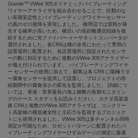
Granite™ VWire 305ダイナミックバイブレーティング
ワイヤーアナライザを組み合わせることで、比類のな
い長期安定性とバイブレーティングワイヤーセンサー
の真のゼロ復帰を実現しました。 橋周辺では雷雨が発
生する確率が高いため、橋沿いの長距離通信回線を接
続するために光ファイバー-イーサネットコンバータが
選択されました。各CR6は橋の全長にわたって専用の
設置場所に配置され、各設置場所に指定されたセンサ
ーの数に対応するために複数のVWire 305アナライザー
が備え付けられています。 バイブレーティングワイヤ
ー センサーの使用に加えて、顧客は各 CR6 に陽極ラダ
ー腐食センサーを提供して設置し、プロジェクトの存
続期間中の腐食深さの変化を監視しました。 詳細につ
いては、香港：世界最長の海上横断の長期モニタリン
グのケース スタディをお読みください。 カナダ高架道
路 CR6と複数のVWire 305アナライザは、コンクリー
ト高架橋の構造健全性と主応力を監視するプロジェク
トにも使用されました。VWire 305は多チャンネル同時
測定が可能なため、ロゼットパターンに配置されたバ
イブレーティングワイヤーひずみゲージの測定に最適