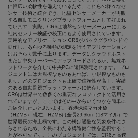
に幅広い柔軟性を備えているため、これらの様々なセ
ンサー技術と統合でき、地盤センサーメーカーが再販
する自動モニタリングプラットフォームとして好まれ
ています。実際、CR6は地盤センサーメーカーによる
社内センサー検証や校正にもよく使用されています。
実用的なアプリケーション CR6がバックグラウンドで
動作し、あらゆる種類の測定を行うアプリケーション
はおそらく数千に上ります。データはクラウドホスト
または中央サーバーにアップロードされるか、無線ネ
ットワークを介して中央PCに遠隔測定されます。 プロ
ジェクトには大規模なものもあれば、小規模なものも
あり、どのプロジェクトも正確で信頼性が高く、実績
のある自動監視プラットフォームに依存しています。
CR6は世界中で数多くの重要なプロジェクトで活用さ
れていますが、ここではその中からいくつかを簡単に
ご紹介したいと思います。 香港珠海マカオ橋
（HZMB） 現在、HZMBは全長29.6km（18マイル）で
世界最長の海上橋です。この橋は過酷な気象条件にさ
らされるため、全長にわたる構造健全性を監視するこ
とが不可欠です。このプロジェクトでは、CR6と高速