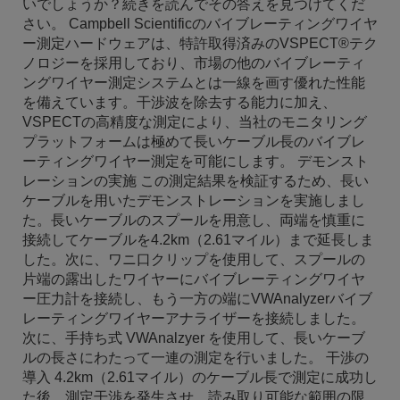
いでしょうか？続きを読んでその答えを見つけてくだ
さい。 Campbell Scientificのバイブレーティングワイヤ
ー測定ハードウェアは、特許取得済みのVSPECT®テク
ノロジーを採用しており、市場の他のバイブレーティ
ングワイヤー測定システムとは一線を画す優れた性能
を備えています。干渉波を除去する能力に加え、
VSPECTの高精度な測定により、当社のモニタリング
プラットフォームは極めて長いケーブル長のバイブレ
ーティングワイヤー測定を可能にします。 デモンスト
レーションの実施 この測定結果を検証するため、長い
ケーブルを用いたデモンストレーションを実施しまし
た。長いケーブルのスプールを用意し、両端を慎重に
接続してケーブルを4.2km（2.61マイル）まで延長しま
した。次に、ワニ口クリップを使用して、スプールの
片端の露出したワイヤーにバイブレーティングワイヤ
ー圧力計を接続し、もう一方の端にVWAnalyzerバイブ
レーティングワイヤーアナライザーを接続しました。
次に、手持ち式 VWAnalzyer を使用して、長いケーブ
ルの長さにわたって一連の測定を行いました。 干渉の
導入 4.2km（2.61マイル）のケーブル長で測定に成功し
た後、測定干渉を発生させ、読み取り可能な範囲の限