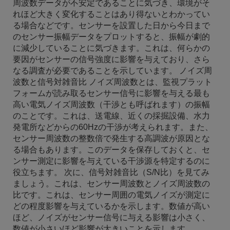
周波数データが不安定であることに気づき、環境がそ
れほど大きく変化することはあり得ないとわかってい
る場合などです。センサーを設置した日から今日まで
のセンサー振幅データをプロットすると、振幅が劇的
に減少していることに気づきます。これは、何らかの
要因がセンサーの信号強度に影響を与えており、さら
なる調査が必要であることを示しています。 ノイズ周
波数と信号対雑音比 ノイズ周波数とは、監視プラット
フォームが読み取るセンサー信号に影響を与える最も
高い電気ノイズ周波数（干渉とも呼ばれます）の振幅
のことです。これは、送電線、近くの採掘設備、水力
発電所などからの60Hzの干渉が考えられます。また、
センサー周波数の整数倍で発生する高調波が原因とな
る場合もあります。このデータを保存しておくと、セ
ンサー測定に影響を与えている干渉源を特定するのに
役立ちます。 次に、信号対雑音比（S/N比）を見てみ
ましょう。これは、センサー周波数とノイズ周波数の
比です。これは、センサー周囲の電気ノイズが測定に
どの程度影響を与えているかを示します。数値が高い
ほど、ノイズがセンサー信号に与える影響は小さく、
数値が小さいほど影響が大きいことを示します。