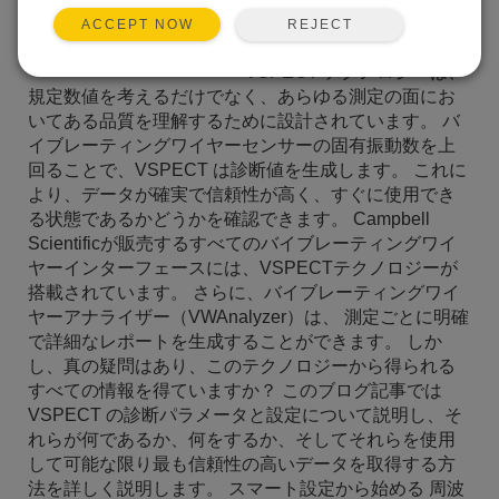
合、各測定の品質をどのよ
REJECT
ACCEPT NOW
うに検証しますか?
VSPECT テクノロジーは、
規定数値を考えるだけでなく、あらゆる測定の面にお
いてある品質を理解するために設計されています。 バ
イブレーティングワイヤーセンサーの固有振動数を上
回ることで、VSPECT は診断値を生成します。 これに
より、データが確実で信頼性が高く、すぐに使用でき
る状態であるかどうかを確認できます。 Campbell
Scientificが販売するすべてのバイブレーティングワイ
ヤーインターフェースには、VSPECTテクノロジーが
搭載されています。 さらに、バイブレーティングワイ
ヤーアナライザー（VWAnalyzer）は、 測定ごとに明確
で詳細なレポートを生成することができます。 しか
し、真の疑問はあり、このテクノロジーから得られる
すべての情報を得ていますか？ このブログ記事では
VSPECT の診断パラメータと設定について説明し、そ
れらが何であるか、何をするか、そしてそれらを使用
して可能な限り最も信頼性の高いデータを取得する方
法を詳しく説明します。 スマート設定から始める 周波