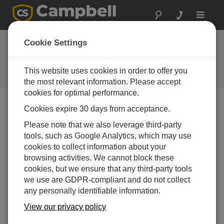
Toggle
navigat
Cookie Settings
Campbell Scientific ブログ
役立つハウツー情報と専門家のアドバイス
This website uses cookies in order to offer you
the most relevant information. Please accept
cookies for optimal performance.
Cookies expire 30 days from acceptance.
Blog Menu
Please note that we also leverage third-party
tools, such as Google Analytics, which may use
Displaying 1 - 12 of 12 articles tagged with:
Vibrating Wire
cookies to collect information about your
数字を超えて：VSPECT ®診断 を最大限に活用
browsing activities. We cannot block these
する
cookies, but we ensure that any third-party tools
著者：
Colin Archambault
| 最終更新日: 08/19/2025 | コメン
we use are GDPR-compliant and do not collect
ト: 0
any personally identifiable information.
バイブレーティングワイヤ
View our privacy policy
ー測定にVSPECT ®テクノ
ロジーを使用している場