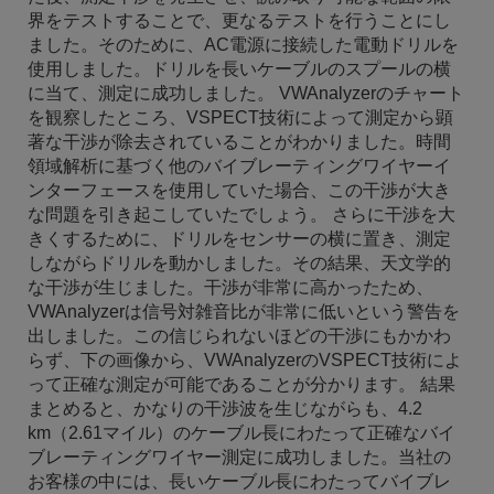
界をテストすることで、更なるテストを行うことにし
ました。そのために、AC電源に接続した電動ドリルを
使用しました。ドリルを長いケーブルのスプールの横
に当て、測定に成功しました。 VWAnalyzerのチャート
を観察したところ、VSPECT技術によって測定から顕
著な干渉が除去されていることがわかりました。時間
領域解析に基づく他のバイブレーティングワイヤーイ
ンターフェースを使用していた場合、この干渉が大き
な問題を引き起こしていたでしょう。 さらに干渉を大
きくするために、ドリルをセンサーの横に置き、測定
しながらドリルを動かしました。その結果、天文学的
な干渉が生じました。干渉が非常に高かったため、
VWAnalyzerは信号対雑音比が非常に低いという警告を
出しました。この信じられないほどの干渉にもかかわ
らず、下の画像から、VWAnalyzerのVSPECT技術によ
って正確な測定が可能であることが分かります。 結果
まとめると、かなりの干渉波を生じながらも、4.2
km（2.61マイル）のケーブル長にわたって正確なバイ
ブレーティングワイヤー測定に成功しました。当社の
お客様の中には、長いケーブル長にわたってバイブレ