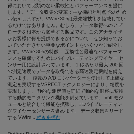
得において比類のない柔軟性とパフォーマンスを提供
します。* データ収集の変革：主な機能と利点 念のため
お伝えしますが、VWire 305は最先端技術を搭載してい
るだけではありません。むしろ、データ取得へのアプ
ローチを根本から変革する製品です。このアナライザ
がお客様に何を提供できるかについて、ぜひ知ってお
いていただきたい重要なポイントをいくつかご紹介し
ます。VWire 305の特徴： 互換性と最適なパフォーマ
ンスを確保するためにバイブレーティングワイヤー セ
ンサー用に設計されています。 1 秒あたり最大 200 回
の測定速度でデータを取得できる高速測定機能を備え
ています。 複数の A/D コンバーターを使用して正確な
測定を実現するVSPECT テクノロジーにより、精度を
実現します。 静的な測定値を詳細で動的な洞察に変換
する動的モニタリング機能を備えています。 Volt モジ
ュールと統合して機能を拡張し、非バイブレーティン
グワイヤーセンサーを含めます。 データ収集をリード
する VWire...
続きを読む