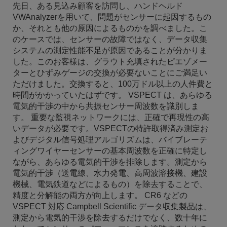
先日、ある見込み顧客を訪問し、ハンドヘルド
VWAnalyzerを用いて、問題がセンサーに起因するもの
か、それとも他の原因によるものかを調べました。こ
のケースでは、センサーの故障ではなく、データ収集
システムの測定性能不足が原因であることが分かりま
した。このお客様は、グラウト充填されたピエゾメー
ターとひずみゲージの交換が必要ないことにご満足い
ただけました。交換すると、100万ドル以上の人件費と
時間がかかっていたはずです。 VSPECT は、あらゆる
電気的干渉の中から共振センサー周波数を識別しま
す。 重要な監視ネットワークには、正確で再現性の高
いデータが必要です。VSPECTの特許取得済み測定お
よびデジタル信号処理アルゴリズムは、バイブレーテ
ィングワイヤーセンサーの基本周波数を正確に特定し
ながら、あらゆる電気的干渉を排除します。測定から
電気的干渉（送電線、水力発電、高周波溶接機、建設
機械、電気鉄道などによるもの）を除去することで、
精度と分解能の両方が向上します。 CR6 などの
VSPECT 対応 Campbell Scientific データ収集製品は、
測定から電気的干渉を除去するだけでなく、数十年に