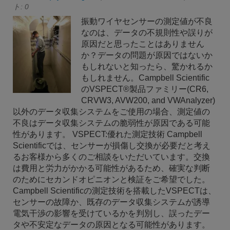
ト: 0
振動ワイヤセンサーの測定値が不良
なのは、データの不規則性や誤りが
原因だと思ったことはありません
か？データの問題が原因ではないか
もしれないと知ったら、驚かれるか
もしれません。Campbell Scientific
のVSPECT®製品ファミリー(CR6,
CRVW3, AVW200, and VWAnalyzer)
以外のデータ収集システムをご使用の場合、測定値の
不良はデータ収集システムの脆弱性が原因である可能
性があります。 VSPECT:優れた測定技術 Campbell
Scientificでは、センサーが損傷し交換が必要だと考え
るお客様から多くのご相談をいただいています。交換
は費用と労力がかかる可能性があるため、確実な判断
のためにセカンドオピニオンと検証をご希望でした。
Campbell Scientificの測定技術を搭載したVSPECTは、
センサーの故障か、既存のデータ収集システムが誘導
電気干渉の影響を受けているかを判別し、誤ったデー
タや不安定なデータの原因となる可能性があります。