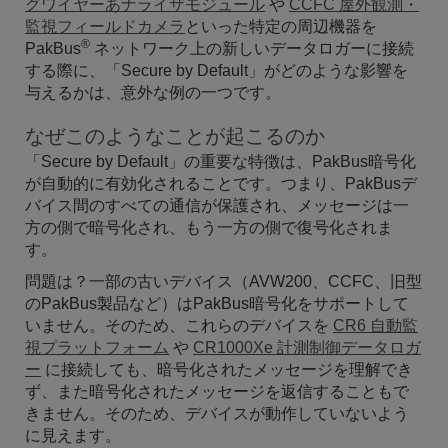
グワイヤーあナライザモジュール
や
CCFC 屋外観測・
監視フィールドカメラ
といった特定の周辺機器を
®
PakBus
ネットワーク上の新しいデータロガーに接続
する際に、「Secure by Default」がどのような影響を
与えるかは、意外な例の一つです
。
なぜこのようなことが起こるのか
「Secure by Default」の重要な特徴は、PakBus暗号化
が自動的に有効化されることです。つまり、PakBusデ
バイス間のすべての通信が保護され、メッセージは一
方の側で暗号化され、もう一方の側で復号化されま
す。
問題は？一部の古いデバイス（AVW200、CCFC、旧型
のPakBus製品など）はPakBus暗号化をサポートして
いません。そのため、これらのデバイスを
CR6 自動監
視プラットフォーム
や
CR1000Xe 計測制御データロガ
ー
に接続しても、暗号化されたメッセージを理解でき
ず、また暗号化されたメッセージを返信することもで
きません。そのため、デバイスが動作していないよう
に見えます。