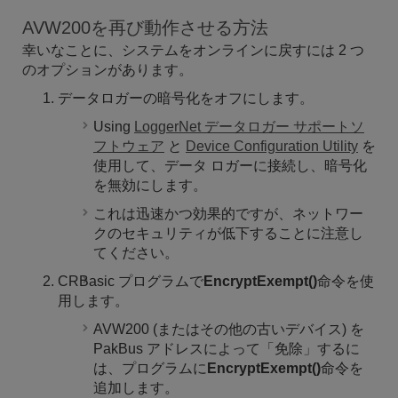
AVW200を再び動作させる方法
幸いなことに、システムをオンラインに戻すには 2 つ
のオプションがあります。
データロガーの暗号化をオフにします。
Using
LoggerNet データロガー サポートソ
フトウェア
と
Device Configuration Utility
を
使用して
、データ ロガーに接続し、暗号化
を無効にします。
これは迅速かつ効果的ですが、ネットワー
クのセキュリティが低下することに注意し
てください。
CRBasic プログラムで
EncryptExempt()
命令を使
用します。
AVW200 (またはその他の古いデバイス) を
PakBus アドレスによって「免除」するに
は、プログラムに
EncryptExempt()
命令を
追加します。