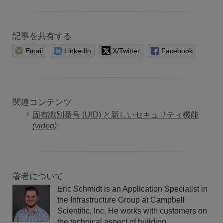
記事を共有する
Email
LinkedIn
X/Twitter
Facebook
関連コンテンツ
固有識別番号 (UID) と新しいセキュリティ機能
(video)
著者について
Eric Schmidt is an Application Specialist in
the Infrastructure Group at Campbell
Scientific, Inc. He works with customers on
the technical aspect of building