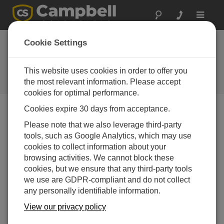
Toggle
navigat
Cookie Settings
AVW200とデフォルトでのセキ
ュリティ：知っておくべきこと
This website uses cookies in order to offer you
the most relevant information. Please accept
by
Eric Schmidt
| 更新日: 08/28/2025 | コメント: 0
cookies for optimal performance.
Cookies expire 30 days from acceptance.
Blog Menu
Please note that we also leverage third-party
tools, such as Google Analytics, which may use
cookies to collect information about your
browsing activities. We cannot block these
cookies, but we ensure that any third-party tools
we use are GDPR-compliant and do not collect
any personally identifiable information.
View our privacy policy